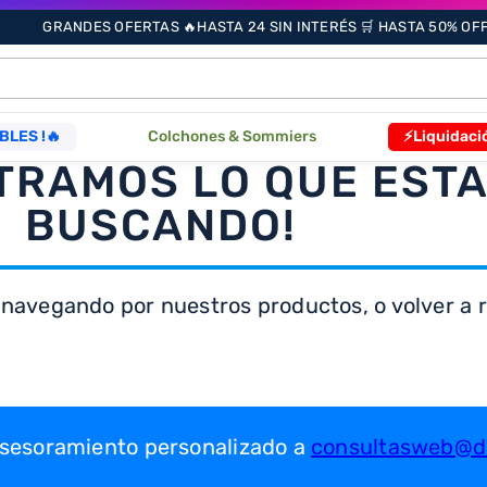
GRANDES OFERTAS 🔥HASTA 24 SIN INTERÉS 🛒 HASTA 50% OFF 
ÁS BUSCADOS
BLES !🔥
Colchones & Sommiers
⚡Liquidaci
TRAMOS LO QUE EST
s
BUSCANDO!
 navegando por nuestros productos, o volver a re
as
que
 asesoramiento personalizado a
consultasweb@dr
re