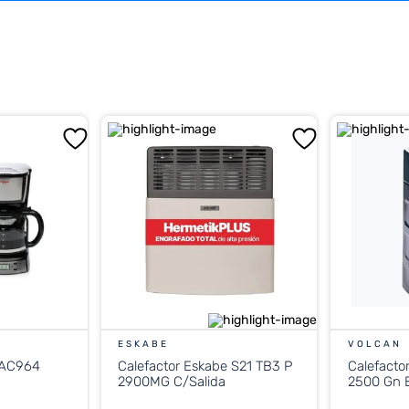
ESKABE
VOLCAN
 AC964
Calefactor Eskabe S21 TB3 P
Calefacto
2900MG C/Salida
2500 Gn E