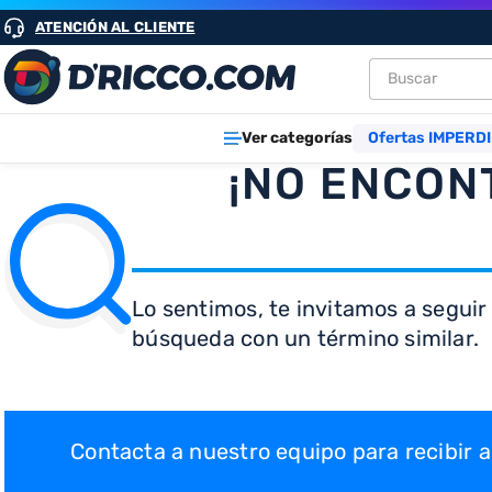
ATENCIÓN AL CLIENTE
Buscar
TÉRMINOS M
Ver categorías
Ofertas IMPERDI
1
.
heladeras
¡NO ENCON
2
.
lavarropa
3
.
aires
4
.
cocinas
Lo sentimos, te invitamos a seguir
5
.
heladera
búsqueda con un término similar.
6
.
microond
7
.
tv
8
.
termotan
Contacta a nuestro equipo para recibir
9
.
freidora ai