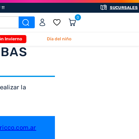
❗❗
SUCURSALES
0
ón Invierno
Día del niño
ABAS
alizar la
icco.com.ar