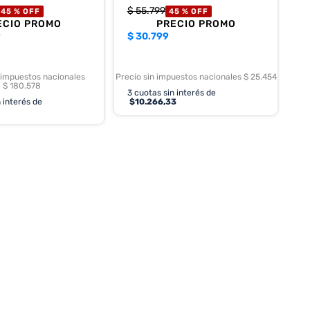
$
55
.
799
45 %
OFF
45 %
OFF
ECIO PROMO
PRECIO PROMO
9
$
30.799
 impuestos nacionales
Precio sin impuestos nacionales $ 25.454
$ 180.578
3
cuotas sin interés de
 interés de
$
10.266,33