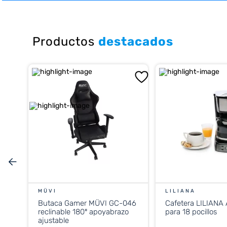
10
.
cocina
Productos
destacados
MÜVI
LILIANA
Butaca Gamer MÜVI GC-046
Cafetera LILIANA
reclinable 180º apoyabrazo
para 18 pocillos
ajustable