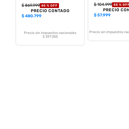
$
104
.
999
$
869
.
999
45 %
OF
45 %
OFF
PRECIO CO
PRECIO CONTADO
$
57.999
$
480.799
Precio sin impuestos na
Precio sin impuestos nacionales
$ 397.355