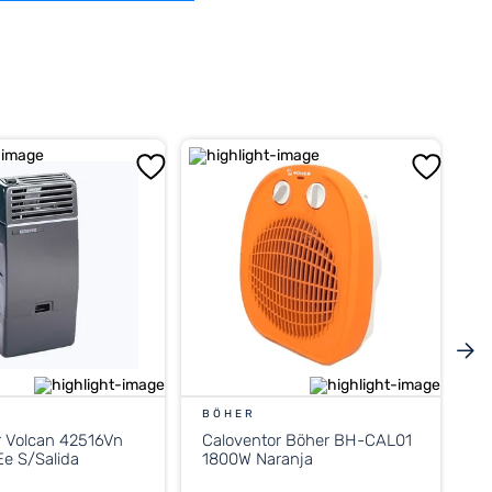
BÖHER
r Volcan 42516Vn
Caloventor Böher BH-CAL01
e S/Salida
1800W Naranja