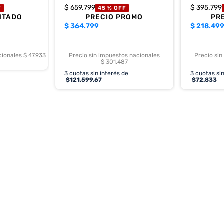
$
659
.
799
$
395
.
799
F
45 %
OFF
NTADO
PRECIO PROMO
PR
$
364.799
$
218.49
cionales $ 47.933
Precio sin impuestos nacionales
Precio sin
$ 301.487
3
cuotas sin interés de
3
cuotas sin
$
121.599,67
$
72.833