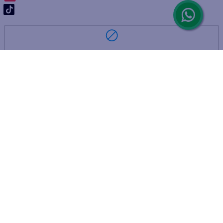
ARREPENTIMIENTO DE COMPRA
DEVOLUCIÓN DE COMPRA
Por fallas, rotura o disconformidad
© 2025 D'Ricco • Acción Mercantil S.A. • Todos los derechos
reservados.