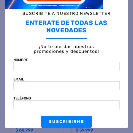
SUSCRIBITE A NUESTRO NEWSLETTER
ENTERATE DE TODAS LAS
Otras personas también vieron
NOVEDADES
¡No te pierdas nuestras
promociones y descuentos!
NOMBRE
EMAIL
SMARTLIFE
PHILIPS
TELÉFONO
Cafetera de Filtro
Cafetera de Filtro PHILIPS
SMARTLIFE SL-CMD1520
HD7430/90 1.4 Litros
Digital 1.5 Litros Inoxidable
Negra
$
110
.
299
$
108
.
799
45 %
OFF
45 %
OFF
SUSCRIBIRME
PRECIO CONTADO
PRECIO CONTADO
$
60.799
$
59.999