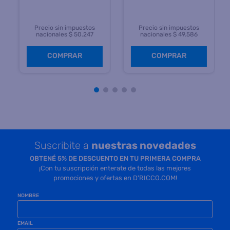
Precio sin impuestos
Precio sin impuestos
nacionales $ 50.247
nacionales $ 49.586
COMPRAR
COMPRAR
Suscribite a
nuestras novedades
OBTENÉ 5% DE DESCUENTO EN TU PRIMERA COMPRA
¡Con tu suscripción enterate de todas las mejores
promociones y ofertas en D'RICCO.COM!
NOMBRE
EMAIL