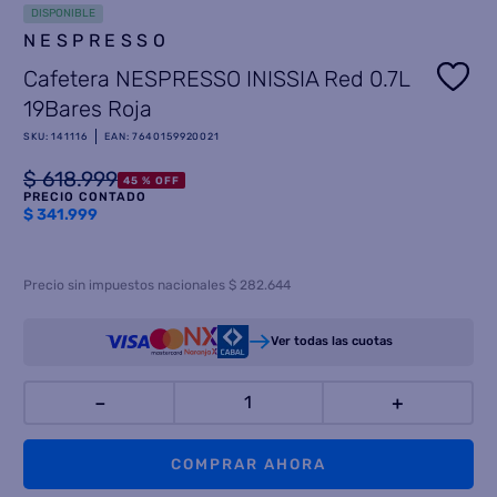
DISPONIBLE
8
.
NESPRESSO
heladera
Cafetera NESPRESSO INISSIA Red 0.7L
9
.
freidora aire
19Bares Roja
10
.
placard
SKU
:
141116
EAN
:
7640159920021
$
618
.
999
45 %
OFF
PRECIO CONTADO
$
341.999
Precio sin impuestos nacionales $ 282.644
Ver todas las cuotas
－
＋
COMPRAR AHORA