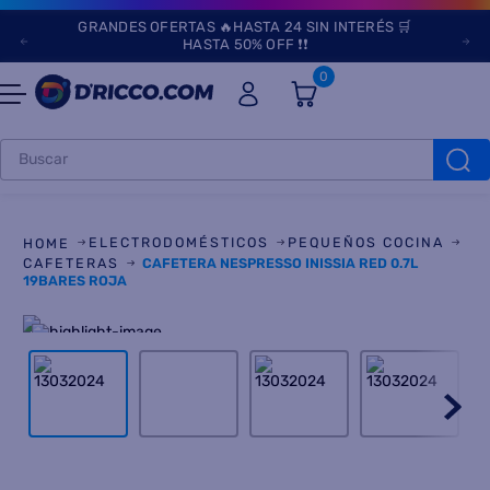
GRANDES OFERTAS 🔥HASTA 24 SIN INTERÉS 🛒
HASTA 50% OFF ❗❗
0
Buscar
TÉRMINOS MÁS
BUSCADOS
ELECTRODOMÉSTICOS
PEQUEÑOS COCINA
1
.
heladeras
CAFETERAS
CAFETERA NESPRESSO INISSIA RED 0.7L
19BARES ROJA
2
.
aires
3
.
lavarropas
4
.
cocinas
5
.
microondas
6
.
tv
7
.
termotanque