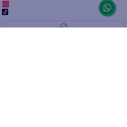
ARREPENTIMIENTO DE COMPRA
DEVOLUCIÓN DE COMPRA
Por fallas, rotura o disconformidad
© 2025 D'Ricco • Acción Mercantil S.A. • Todos los derechos
reservados.