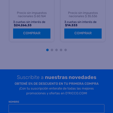
Precio sin impuestos
Precio sin impuestos
nacionales $ 60.164
nacionales $ 35.536
3
cuotas sin interés de
3
cuotas sin interés de
$
24.266,33
$
14.333
COMPRAR
COMPRAR
Suscribite a
nuestras novedades
OBTENÉ 5% DE DESCUENTO EN TU PRIMERA COMPRA
¡Con tu suscripción enterate de todas las mejores
promociones y ofertas en D'RICCO.COM!
NOMBRE