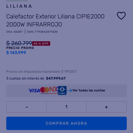
LILIANA
8
.
heladera
Calefactor Exterior Liliana CIPIE2000
9
.
freidora aire
2000W INFRARROJO
10
.
placard
SKU
:
55287
EAN
:
7793862011330
$
260
.
799
45 %
OFF
PRECIO PROMO
$
143.999
Precio sin impuestos nacionales $ 119.007
3
cuotas sin interés de
$
47.999,67
Ver todas las cuotas
－
＋
COMPRAR AHORA