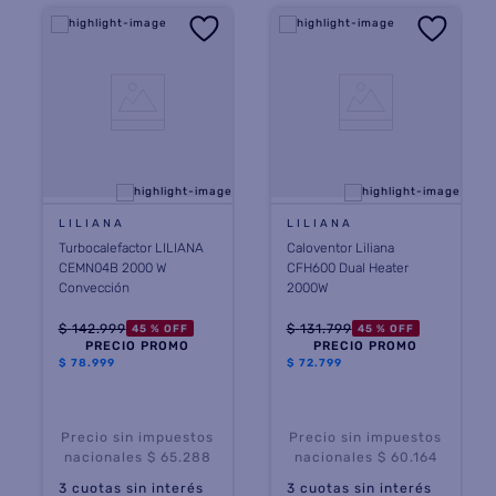
LILIANA
LILIANA
Turbocalefactor LILIANA
Caloventor Liliana
CEMN04B 2000 W
CFH600 Dual Heater
Convección
2000W
$
142
.
999
$
131
.
799
45 %
OFF
45 %
OFF
PRECIO PROMO
PRECIO PROMO
$
78.999
$
72.799
Precio sin impuestos
Precio sin impuestos
nacionales $ 65.288
nacionales $ 60.164
3
cuotas sin interés
3
cuotas sin interés