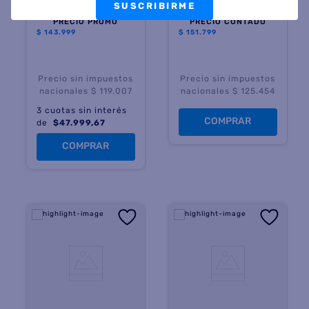
SUSCRIBIRME
$
260
.
799
$
274
.
999
45 %
OFF
45 %
OFF
PRECIO PROMO
PRECIO CONTADO
$
143.999
$
151.799
Precio sin impuestos
Precio sin impuestos
nacionales $ 119.007
nacionales $ 125.454
3
cuotas sin interés
COMPRAR
de
$
47.999,67
COMPRAR