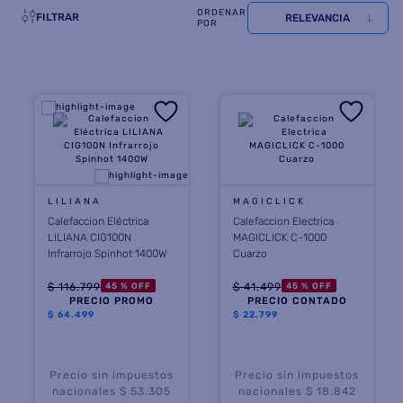
FILTRAR
RELEVANCIA
LILIANA
MAGICLICK
Calefaccion Eléctrica
Calefaccion Electrica
LILIANA CIG100N
MAGICLICK C-1000
Infrarrojo Spinhot 1400W
Cuarzo
$
116
.
799
$
41
.
499
45 %
OFF
45 %
OFF
PRECIO PROMO
PRECIO CONTADO
$
64.499
$
22.799
Precio sin impuestos
Precio sin impuestos
nacionales $ 53.305
nacionales $ 18.842