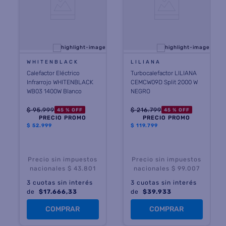
WHITENBLACK
LILIANA
Calefactor Eléctrico
Turbocalefactor LILIANA
Infrarrojo WHITENBLACK
CEMCW09D Split 2000 W
WB03 1400W Blanco
NEGRO
$
95
.
999
$
216
.
799
45 %
OFF
45 %
OFF
PRECIO PROMO
PRECIO PROMO
$
52.999
$
119.799
Precio sin impuestos
Precio sin impuestos
nacionales $ 43.801
nacionales $ 99.007
3
cuotas sin interés
3
cuotas sin interés
de
$
17.666,33
de
$
39.933
COMPRAR
COMPRAR