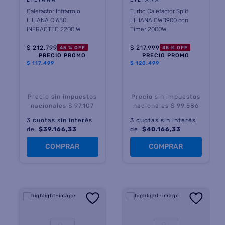
LILIANA
LILIANA
Calefactor Infrarrojo
Turbo Calefactor Split
LILIANA CI650
LILIANA CWD900 con
INFRACTEC 2200 W
Timer 2000W
$
212
.
799
$
217
.
999
45 %
OFF
45 %
OFF
PRECIO PROMO
PRECIO PROMO
$
117.499
$
120.499
Precio sin impuestos
Precio sin impuestos
nacionales $ 97.107
nacionales $ 99.586
3
cuotas sin interés
3
cuotas sin interés
de
$
39.166,33
de
$
40.166,33
COMPRAR
COMPRAR