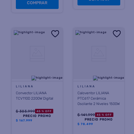
COMPRAR
LILIANA
LILIANA
Convector LILIANA
Caloventor LILIANA
TCV110D 2200W Digital
PTC617 Cerámica
Oscilante 2 Niveles 1500W
$
303
.
999
45 %
OFF
$
141
.
999
45 %
OFF
PRECIO PROMO
PRECIO PROMO
$
167.999
$
78.499