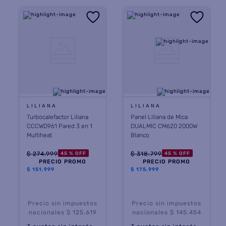
LILIANA
LILIANA
Turbocalefactor Liliana
Panel Liliana de Mica
CCCWD961 Pared 3 en 1
DUALMIC CM620 2000W
Multiheat
Blanco
$
274
.
999
$
318
.
799
45 %
OFF
45 %
OFF
PRECIO PROMO
PRECIO PROMO
$
151.999
$
175.999
Precio sin impuestos
Precio sin impuestos
nacionales $ 125.619
nacionales $ 145.454