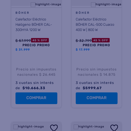
BÖHER
BÖHER
Calefactor Eléctrico
Calefactor Eléctrico
Halógeno BÖHER CAL-
BÖHER CAL-500 Cuarzo
300HYA 1200 W
400 W | 800 W
$
57
.
999
$
32
.
799
45 %
OFF
45 %
OFF
PRECIO PROMO
PRECIO PROMO
$
31.999
$
17.999
Precio sin impuestos
Precio sin impuestos
nacionales $ 26.445
nacionales $ 14.875
3
cuotas sin interés
3
cuotas sin interés
de
$
10.666,33
de
$
5999,67
COMPRAR
COMPRAR