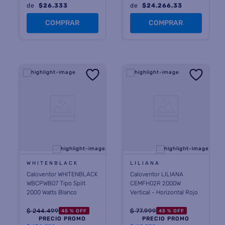
de
$
26.333
de
$
24.266,33
COMPRAR
COMPRAR
WHITENBLACK
LILIANA
Caloventor WHITENBLACK
Caloventor LILIANA
WBCPWB07 Tipo Split
CEMFH02R 2000W
2000 Watts Blanco
Vertical - Horizontal Rojo
$
244
.
499
$
77
.
999
45 %
OFF
45 %
OFF
PRECIO PROMO
PRECIO PROMO