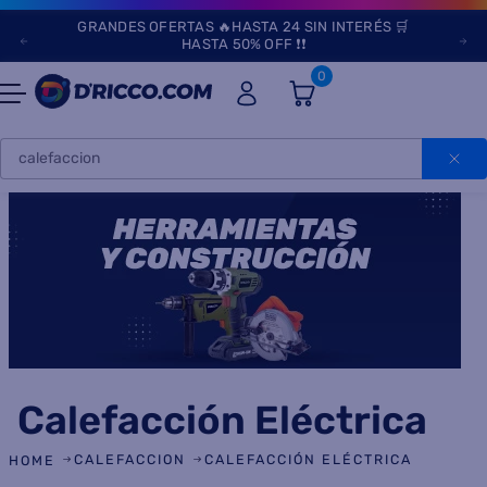
GRANDES OFERTAS 🔥HASTA 24 SIN INTERÉS 🛒
HASTA 50% OFF ❗❗
0
Buscar
Calefacción Eléctrica
CALEFACCION
CALEFACCIÓN ELÉCTRICA