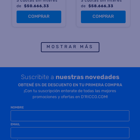
3
cuotas sin interés
3
cuotas sin interés
de
$
50.666,33
de
$
58.666,33
COMPRAR
COMPRAR
MOSTRAR MÁS
Suscribite a
nuestras novedades
OBTENÉ 5% DE DESCUENTO EN TU PRIMERA COMPRA
¡Con tu suscripción enterate de todas las mejores
promociones y ofertas en D'RICCO.COM!
NOMBRE
EMAIL