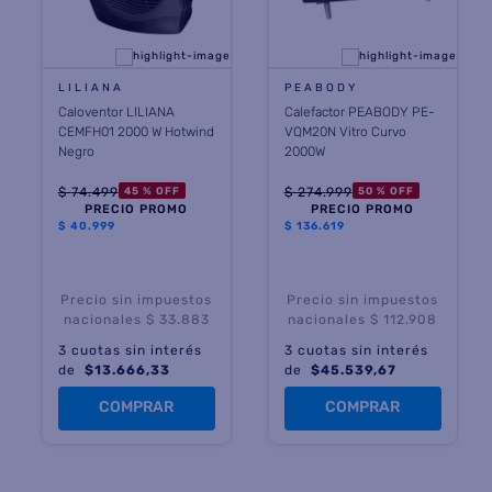
LILIANA
PEABODY
Caloventor LILIANA
Calefactor PEABODY PE-
CEMFH01 2000 W Hotwind
VQM20N Vitro Curvo
Negro
2000W
$
74
.
499
$
274
.
999
45 %
OFF
50 %
OFF
PRECIO PROMO
PRECIO PROMO
$
40.999
$
136.619
Precio sin impuestos
Precio sin impuestos
nacionales $ 33.883
nacionales $ 112.908
3
cuotas sin interés
3
cuotas sin interés
de
$
13.666,33
de
$
45.539,67
COMPRAR
COMPRAR