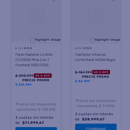
LILIANA
LILIANA
Panel Radiante LILIANA
Calefactor Infrarrojo
CCCM250 Mica 2 en 1
Confortheat 1400W Negro
Pureheat 1000/2000
Watts
$
157
.
799
45 %
OFF
$
390
.
999
45 %
OFF
PRECIO PROMO
PRECIO PROMO
$
86.999
$
215.999
Precio sin impuestos
Precio sin impuestos
nacionales $ 71.900
nacionales $ 178.512
3
cuotas sin interés
3
cuotas sin interés
de
$
28.999,67
de
$
71.999,67
COMPRAR