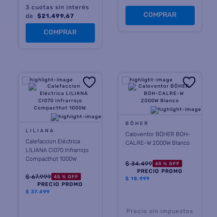
3
cuotas sin interés
COMPRAR
de
$
21.499,67
COMPRAR
BÖHER
LILIANA
Caloventor BÖHER BOH-
Calefaccion Eléctrica
CALRE-W 2000W Blanco
LILIANA CI070 Infrarrojo
Compacthot 1000W
$
34
.
499
45 %
OFF
PRECIO PROMO
$
67
.
999
45 %
OFF
$
18.999
PRECIO PROMO
$
37.499
Precio sin impuestos