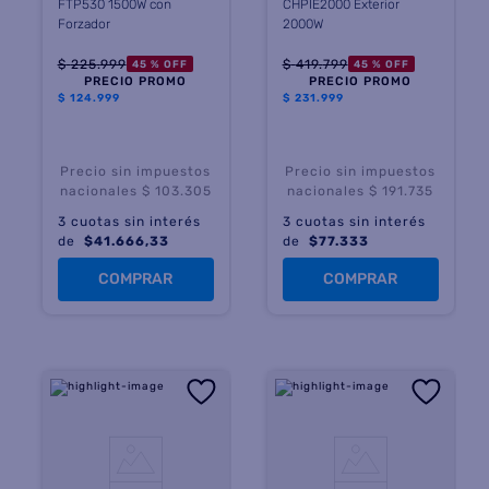
FTP530 1500W con
CHPIE2000 Exterior
Forzador
2000W
$
225
.
999
$
419
.
799
45 %
OFF
45 %
OFF
PRECIO PROMO
PRECIO PROMO
$
124.999
$
231.999
Precio sin impuestos
Precio sin impuestos
nacionales $ 103.305
nacionales $ 191.735
3
cuotas sin interés
3
cuotas sin interés
de
$
41.666,33
de
$
77.333
COMPRAR
COMPRAR