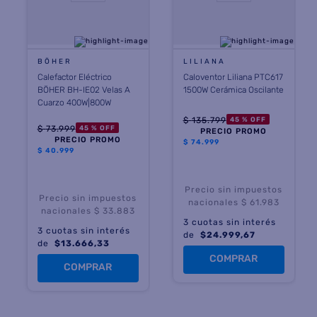
BÖHER
LILIANA
Calefactor Eléctrico
Caloventor Liliana PTC617
BÖHER BH-IE02 Velas A
1500W Cerámica Oscilante
Cuarzo 400W|800W
$
135
.
799
45 %
OFF
$
73
.
999
45 %
OFF
PRECIO PROMO
PRECIO PROMO
$
74.999
$
40.999
Precio sin impuestos
Precio sin impuestos
nacionales $ 61.983
nacionales $ 33.883
3
cuotas sin interés
3
cuotas sin interés
de
$
24.999,67
de
$
13.666,33
COMPRAR
COMPRAR