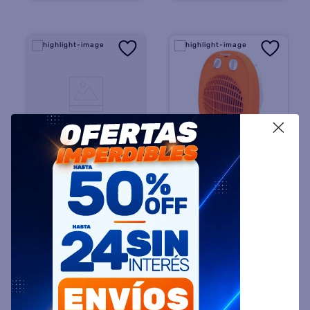
X
LILIANA
BÖHER
Calefactor Electrico
Caloventor Böher BH-
LILIANA CEMCIG07B
CAL01 1800W Naranja
Infrarrojo Spinhot
Oscilante 1400 Watts
$
55
.
799
45 %
OFF
$
111
.
799
45 %
OFF
PRECIO PROMO
PRECIO PROMO
$
30.799
$
61.799
Precio sin impuestos
Precio sin impuestos