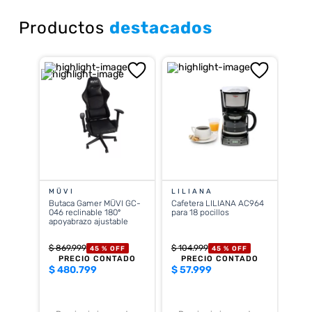
Productos
destacados
MÜVI
LILIANA
Butaca Gamer MÜVI GC-
Cafetera LILIANA AC964
046 reclinable 180º
para 18 pocillos
apoyabrazo ajustable
$
869
.
999
$
104
.
999
45 %
OFF
45 %
OFF
PRECIO CONTADO
PRECIO CONTADO
$
480.799
$
57.999