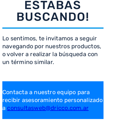
ESTABAS
8
.
heladera
BUSCANDO!
9
.
freidora aire
10
.
placard
Lo sentimos, te invitamos a seguir
navegando por nuestros productos,
o volver a realizar la búsqueda con
un término similar.
Contacta a nuestro equipo para
recibir asesoramiento personalizado
a
consultasweb@dricco.com.ar