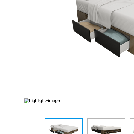
10
.
cocina