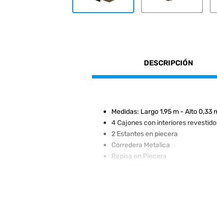
DESCRIPCIÓN
Medidas: Largo 1,95 m - Alto 0,33 
4 Cajones con interiores revestido
2 Estantes en piecera
Corredera Metalica
Repisa en Piecera
Peso: 85 Kg.
Sistema Minifix
Melamina de alta resistencia
Diseño exclusivo de la empresa