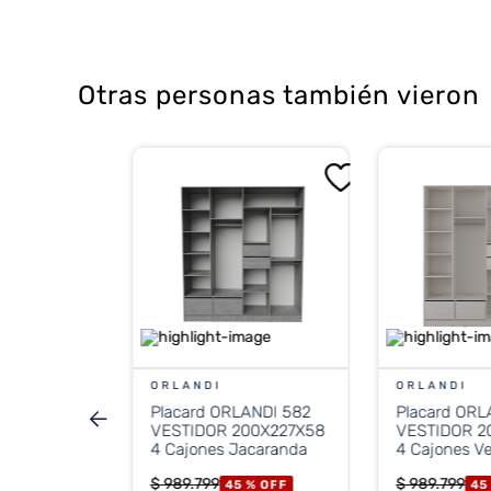
Venta Directa de Fábrica
Disponible para entregar a partir de 
Otras personas también vieron
os
4C
oble
ural/Gris
 %
OFF
CONTADO
ORLANDI
ORLANDI
Placard ORLANDI 582
Placard ORL
stos nacionales
VESTIDOR 200X227X58
VESTIDOR 2
.214
4 Cajones Jacaranda
4 Cajones V
$
989
.
799
$
989
.
799
45 %
OFF
45