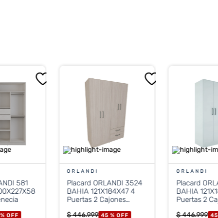
los 10 días hábiles posteriores a la compra.
ORLANDI
ORLANDI
ANDI 581
Placard ORLANDI 3524
Placard ORL
00X227X58
BAHIA 121X184X47 4
BAHIA 121X1
enecia
Puertas 2 Cajones
Puertas 2 Ca
Jacaranda
Blanco
$
446
.
999
$
446
.
999
 %
OFF
45 %
OFF
45