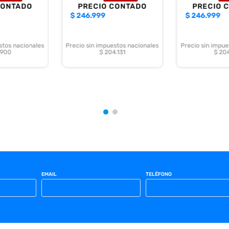
CONTADO
PRECIO CONTADO
PRECIO 
$
246.999
$
246.999
stos nacionales
Precio sin impuestos nacionales
Precio sin impue
.900
$ 204.131
$ 204
EMAIL
TELÉFONO