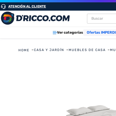
ATENCIÓN AL CLIENTE
Buscar
TÉRMINOS M
Ver categorías
Ofertas IMPERDI
1
.
heladeras
2
.
lavarropa
CASA Y JARDÍN
MUEBLES DE CASA
MU
3
.
aires
4
.
cocinas
5
.
heladera
6
.
microond
7
.
tv
8
.
termotan
9
.
freidora ai