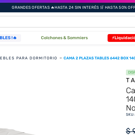
GRANDES OFERTAS 🔥HASTA 24 SIN INTERÉS 🛒 HASTA 50% OFF 
ÁS BUSCADOS
BLES !🔥
Colchones & Sommiers
⚡Liquidaci
s
EBLES PARA DORMITORIO
CAMA 2 PLAZAS TABLES 6442 BOX 14
DIS
T
Ca
14
as
No
SKU
que
re
$