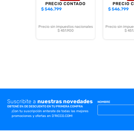
PRECIO CONTADO
PRECIO 
$
546.799
$
546.799
Precio sin impuestos nacionales
Precio sin impue
$ 451.900
$ 451
Suscribite a
nuestras novedades
NOMBRE
OBTENÉ 5% DE DESCUENTO EN TU PRIMERA COMPRA
¡Con tu suscripción enterate de todas las mejores
promociones y ofertas en D'RICCO.COM!