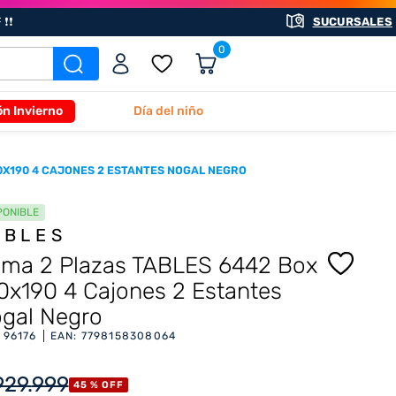
❗❗
SUCURSALES
0
ón Invierno
Día del niño
0X190 4 CAJONES 2 ESTANTES NOGAL NEGRO
PONIBLE
ABLES
ma 2 Plazas TABLES 6442 Box
0x190 4 Cajones 2 Estantes
gal Negro
:
96176
EAN
:
7798158308064
929
.
999
45 %
OFF