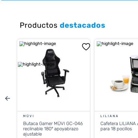
10
.
placard
Productos
destacados
MÜVI
LILIANA
Butaca Gamer MÜVI GC-046
Cafetera LILIANA
reclinable 180º apoyabrazo
para 18 pocillos
ajustable