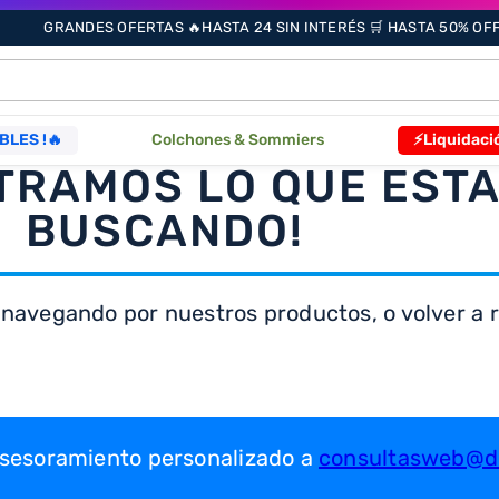
GRANDES OFERTAS 🔥HASTA 24 SIN INTERÉS 🛒 HASTA 50% OFF 
ÁS BUSCADOS
BLES !🔥
Colchones & Sommiers
⚡Liquidaci
TRAMOS LO QUE EST
BUSCANDO!
s
 navegando por nuestros productos, o volver a re
as
que
 asesoramiento personalizado a
consultasweb@dr
re