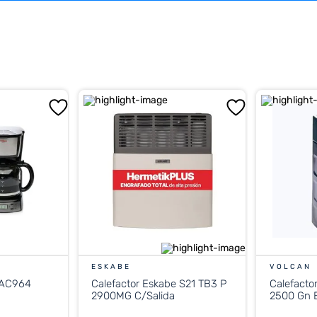
ESKABE
VOLCAN
 AC964
Calefactor Eskabe S21 TB3 P
Calefacto
2900MG C/Salida
2500 Gn E