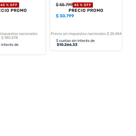
$
55
.
799
45 %
OFF
45 %
OFF
ECIO PROMO
PRECIO PROMO
9
$
30.799
 impuestos nacionales
Precio sin impuestos nacionales $ 25.454
$ 180.578
3
cuotas sin interés de
 interés de
$
10.266,33