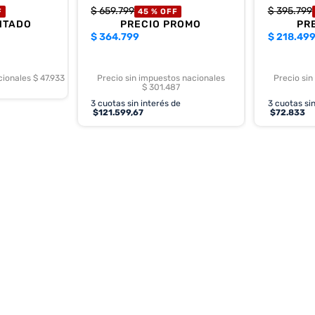
$
659
.
799
$
395
.
799
F
45 %
OFF
NTADO
PRECIO PROMO
PR
$
364.799
$
218.49
cionales $ 47.933
Precio sin impuestos nacionales
Precio sin
$ 301.487
3
cuotas sin interés de
3
cuotas sin
$
121.599,67
$
72.833