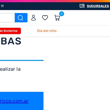
❗❗
SUCURSALES
0
ón Invierno
Día del niño
ABAS
alizar la
icco.com.ar