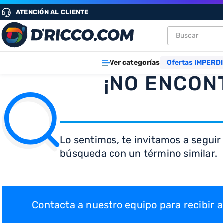
ATENCIÓN AL CLIENTE
Buscar
TÉRMINOS M
Ver categorías
Ofertas IMPERDI
1
.
heladeras
¡NO ENCON
2
.
aires
3
.
lavarropa
4
.
cocinas
Lo sentimos, te invitamos a seguir
5
.
microond
búsqueda con un término similar.
6
.
tv
7
.
termotan
8
.
heladera
Contacta a nuestro equipo para recibir
9
.
freidora ai