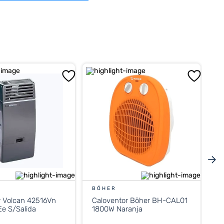
BÖHER
r Volcan 42516Vn
Caloventor Böher BH-CAL01
e S/Salida
1800W Naranja