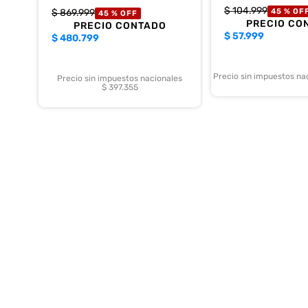
$
104
.
999
$
869
.
999
45 %
OF
45 %
OFF
PRECIO CO
PRECIO CONTADO
$
57.999
$
480.799
Precio sin impuestos na
Precio sin impuestos nacionales
$ 397.355