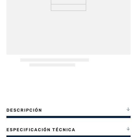
8
.
termotanque
9
.
freidora aire
10
.
placard
DESCRIPCIÓN
ESPECIFICACIÓN TÉCNICA