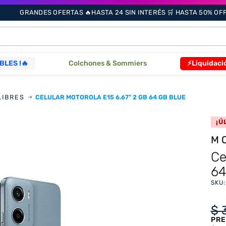
GRANDES OFERTAS 🔥HASTA 24 SIN INTERÉS 🛒 HASTA 50% OFF 
ÁS BUSCADOS
BLES !🔥
Colchones & Sommiers
⚡Liquidaci
LIBRES
CELULAR MOTOROLA E15 6.67" 2 GB 64 GB BLUE
s
¡Ú
M
as
Ce
64
que
SKU
re
$
PRE