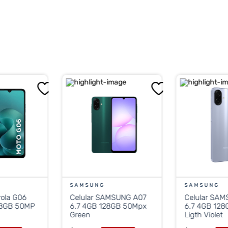
SAMSUNG
SAMSUNG
rola G06
Celular SAMSUNG A07
Celular SA
28GB 50MP
6.7 4GB 128GB 50Mpx
6.7 4GB 12
Green
Ligth Violet