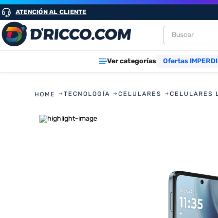
ATENCIÓN AL CLIENTE
Buscar
TÉRMINOS M
Ver categorías
Ofertas IMPERDI
1
.
heladeras
2
.
aires
TECNOLOGÍA
CELULARES
CELULARES 
3
.
lavarropa
4
.
cocinas
5
.
microond
6
.
tv
7
.
termotan
8
.
freidora ai
9
.
cocina