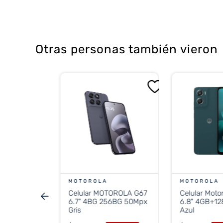
Otras personas también vieron
sung A04
Gb Green
0 %
OFF
 PROMO
MOTOROLA
MOTOROLA
Celular MOTOROLA G67
Celular Moto
stos nacionales
.115
6.7" 4BG 256BG 50Mpx
6.8" 4GB+1
Gris
Azul
terés de