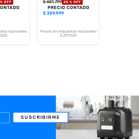
$
651
.
799
 %
OFF
45 %
OFF
CONTADO
PRECIO CONTADO
$
359.999
stos nacionales
Precio sin impuestos nacionales
.520
$ 297.520
SUSCRIBIRME