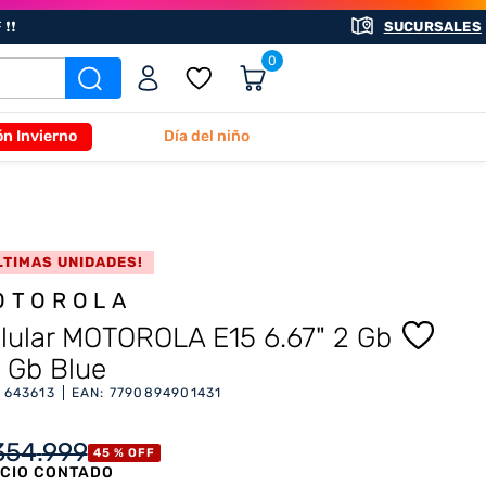
❗❗
SUCURSALES
0
ón Invierno
Día del niño
LTIMAS UNIDADES!
OTOROLA
lular MOTOROLA E15 6.67" 2 Gb
 Gb Blue
:
643613
EAN
:
7790894901431
354
.
999
45 %
OFF
CIO CONTADO