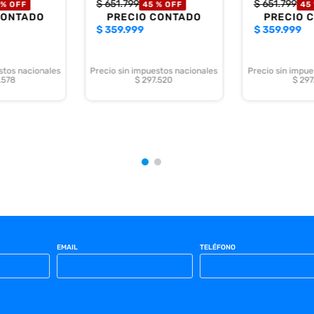
$
651
.
799
$
651
.
799
 %
OFF
45 %
OFF
45
CONTADO
PRECIO CONTADO
PRECIO 
$
359.999
$
359.999
stos nacionales
Precio sin impuestos nacionales
Precio sin impue
.578
$ 297.520
$ 297
EMAIL
TELÉFONO