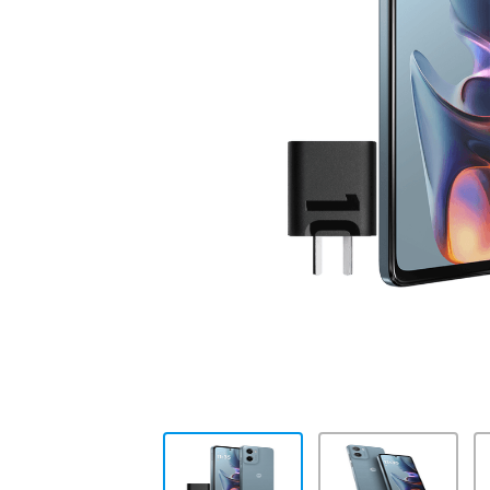
10
.
placard