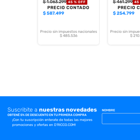
$
1
.
063
.
299
$
461
.
299
45 %
OFF
45
PRECIO CONTADO
PRECIO 
$
587.499
$
254.799
Precio sin impuestos nacionales
Precio sin impue
$ 485.536
$ 210
Suscribite a
nuestras novedades
NOMBRE
OBTENÉ 5% DE DESCUENTO EN TU PRIMERA COMPRA
¡Con tu suscripción enterate de todas las mejores
promociones y ofertas en D'RICCO.COM!