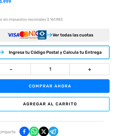
5.999
o sin impuestos nacionales $ 161.983
Ver todas las cuotas
Ingresa tu Código Postal y Calcula tu Entrega
－
＋
COMPRAR AHORA
AGREGAR AL CARRITO
omparte