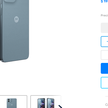
$
19
Preci
C