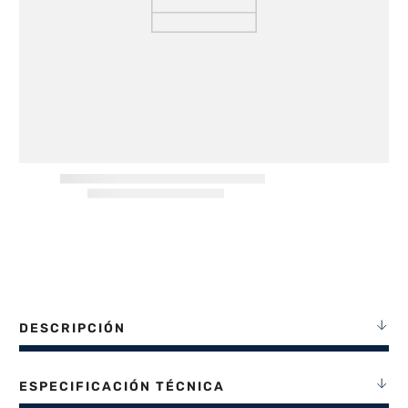
8
.
heladera
9
.
freidora aire
10
.
placard
DESCRIPCIÓN
ESPECIFICACIÓN TÉCNICA