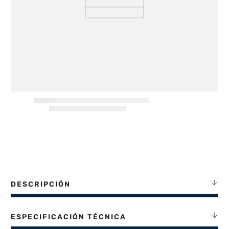
8
.
termotanque
9
.
freidora aire
10
.
cocina
DESCRIPCIÓN
ESPECIFICACIÓN TÉCNICA