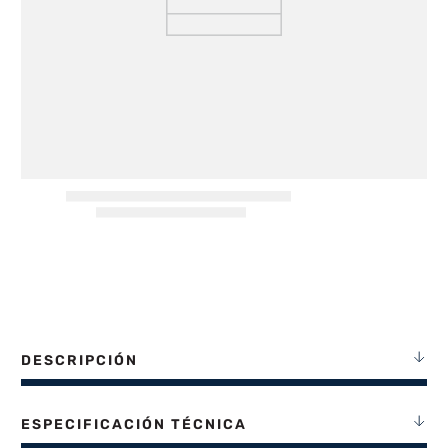
8
.
freidora aire
9
.
placard
10
.
cocina
DESCRIPCIÓN
ESPECIFICACIÓN TÉCNICA