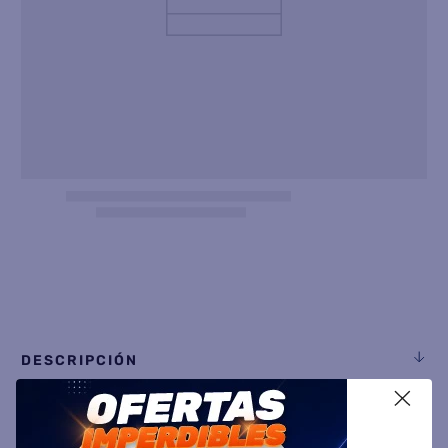
8
.
termotanque
9
.
freidora aire
10
.
cocina
DESCRIPCIÓN
X
ESPECIFICACIÓN TÉCNICA