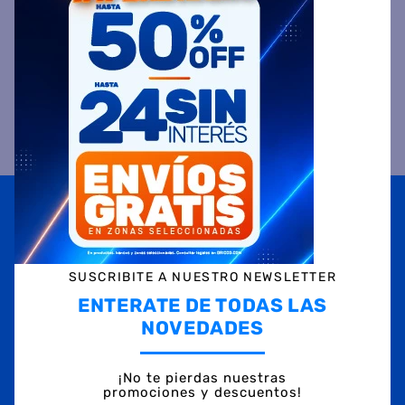
VALORACIONES
Suscribite a
nuestras novedades
OBTENÉ 5% DE DESCUENTO EN TU PRIMERA COMPRA
¡Con tu suscripción enterate de todas las mejores
promociones y ofertas en D'RICCO.COM!
SUSCRIBITE A NUESTRO NEWSLETTER
NOMBRE
ENTERATE DE TODAS LAS
NOVEDADES
EMAIL
¡No te pierdas nuestras
promociones y descuentos!
TELÉFONO