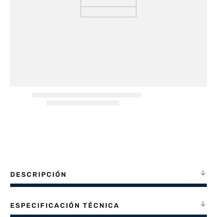
8
.
termotanque
9
.
freidora aire
10
.
cocina
DESCRIPCIÓN
ESPECIFICACIÓN TÉCNICA