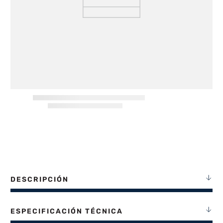
8
.
heladera
9
.
freidora aire
10
.
placard
DESCRIPCIÓN
ESPECIFICACIÓN TÉCNICA