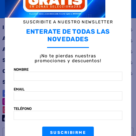
SUSCRIBIRME
SUSCRIBITE A NUESTRO NEWSLETTER
INSTITUCIONAL
ENTERATE DE TODAS LAS
NOVEDADES
AYUDA
ATENCIÓN AL CLIENTE
¡No te pierdas nuestras
SERVICIOS
promociones y descuentos!
NOMBRE
CONSUMIDOR
SEGUINOS
EMAIL
TELÉFONO
SUSCRIBIRME