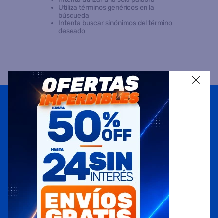
Utiliza términos genéricos en la
búsqueda
8
.
termotanque
Intenta buscar sinónimos del término
deseado
9
.
freidora aire
10
.
placard
X
Suscribite a
nuestras novedades
OBTENÉ 5% DE DESCUENTO EN TU PRIMERA COMPRA
¡Con tu suscripción enterate de todas las mejores
promociones y ofertas en D'RICCO.COM!
NOMBRE
EMAIL
TELÉFONO