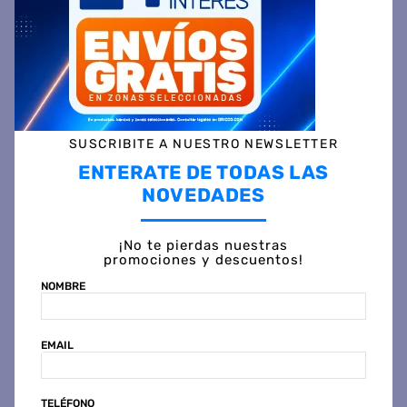
DESCRIPCIÓN
ESPECIFICACIÓN TÉCNICA
SUSCRIBITE A NUESTRO NEWSLETTER
ENTERATE DE TODAS LAS
VALORACIONES
NOVEDADES
¡No te pierdas nuestras
promociones y descuentos!
Otras personas también vieron
NOMBRE
EMAIL
TELÉFONO