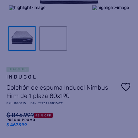
8
.
termotanque
9
.
freidora aire
10
.
cocina
DISPONIBLE
INDUCOL
Colchón de espuma Inducol Nimbus
Firm de 1 plaza 80x190
SKU
:
R85015
EAN
:
7796448013629
$
846
.
999
45 %
OFF
PRECIO PROMO
$
467.999