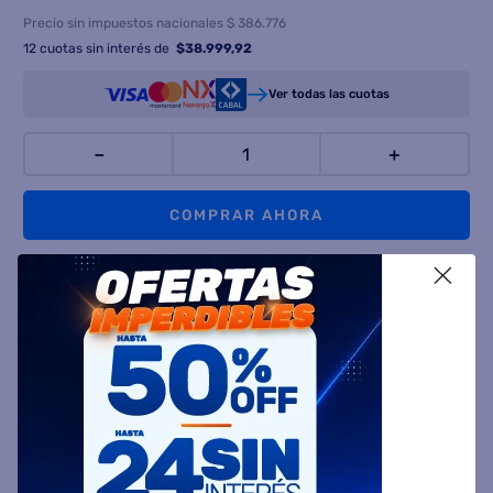
Precio sin impuestos nacionales $ 386.776
12
cuotas sin interés de
$
38.999,92
Ver todas las cuotas
－
＋
COMPRAR AHORA
X
AGREGAR AL CARRITO
Comparte
Ingresa tu Código Postal y Calcula tu Entrega