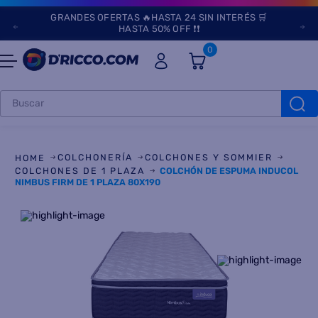
GRANDES OFERTAS 🔥HASTA 24 SIN INTERÉS 🛒
HASTA 50% OFF ❗❗
0
Buscar
TÉRMINOS MÁS
BUSCADOS
COLCHONERÍA
COLCHONES Y SOMMIER
1
.
heladeras
COLCHONES DE 1 PLAZA
COLCHÓN DE ESPUMA INDUCOL
NIMBUS FIRM DE 1 PLAZA 80X190
2
.
lavarropas
3
.
aires
4
.
cocinas
5
.
heladera
6
.
microondas
7
.
tv