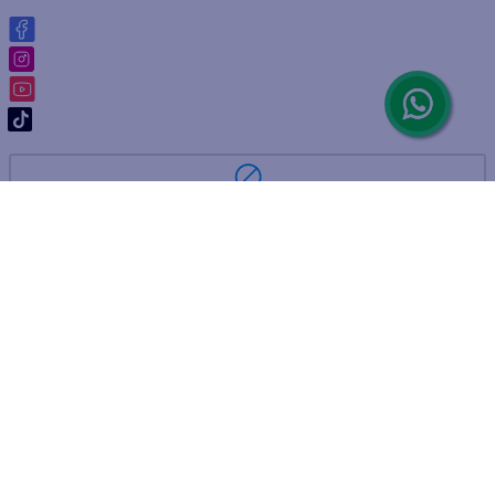
ARREPENTIMIENTO DE COMPRA
DEVOLUCIÓN DE COMPRA
Por fallas, rotura o disconformidad
© 2025 D'Ricco • Acción Mercantil S.A. • Todos los derechos
reservados.