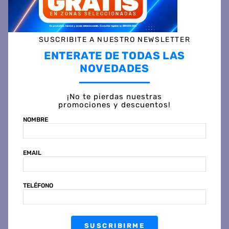
Otras personas también vieron
SUSCRIBITE A NUESTRO NEWSLETTER
ENTERATE DE TODAS LAS
NOVEDADES
¡No te pierdas nuestras
promociones y descuentos!
NOMBRE
EMAIL
REMY
REMY
Colchón de Resorte Remy
Colchón de Resorte en
Haven 160x200
bolsa Remy Haven 90x190
TELÉFONO
$
1
.
079
.
999
$
661
.
799
45 %
OFF
45 %
OFF
PRECIO PROMO
PRECIO PROMO
$
596.799
$
365.499
SUSCRIBIRME