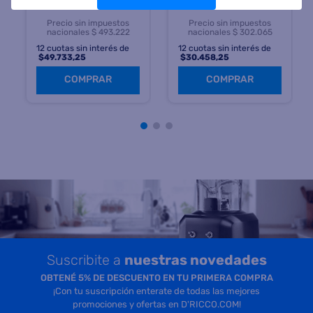
Precio sin impuestos
Precio sin impuestos
nacionales $ 493.222
nacionales $ 302.065
12
cuotas sin interés de
12
cuotas sin interés de
$
49.733,25
$
30.458,25
COMPRAR
COMPRAR
Suscribite a
nuestras novedades
OBTENÉ 5% DE DESCUENTO EN TU PRIMERA COMPRA
¡Con tu suscripción enterate de todas las mejores
promociones y ofertas en D'RICCO.COM!