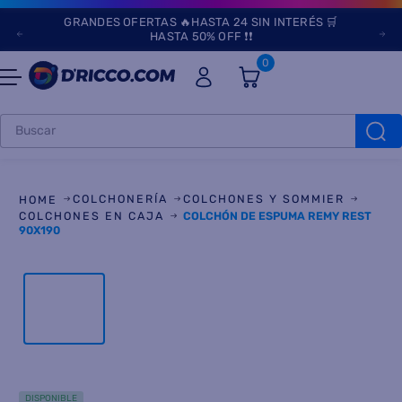
GRANDES OFERTAS 🔥HASTA 24 SIN INTERÉS 🛒
HASTA 50% OFF ❗❗
0
Buscar
TÉRMINOS MÁS
BUSCADOS
COLCHONERÍA
COLCHONES Y SOMMIER
1
.
heladeras
COLCHONES EN CAJA
COLCHÓN DE ESPUMA REMY REST
90X190
2
.
lavarropas
3
.
aires
4
.
cocinas
5
.
heladera
6
.
microondas
DISPONIBLE
7
.
tv