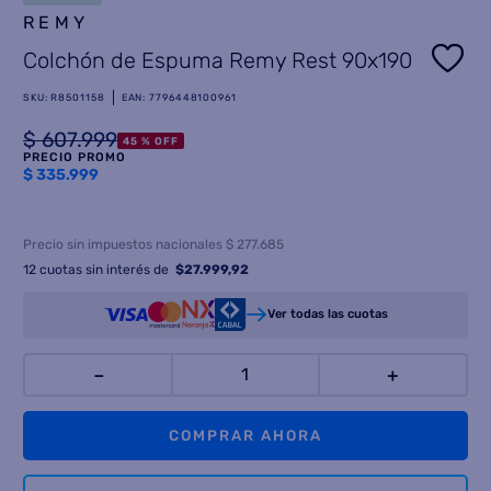
REMY
8
.
termotanque
Colchón de Espuma Remy Rest 90x190
9
.
freidora aire
SKU
:
R8501158
EAN
:
7796448100961
10
.
cocina
$
607
.
999
45 %
OFF
PRECIO PROMO
$
335.999
Precio sin impuestos nacionales $ 277.685
12
cuotas sin interés de
$
27.999,92
Ver todas las cuotas
－
＋
COMPRAR AHORA