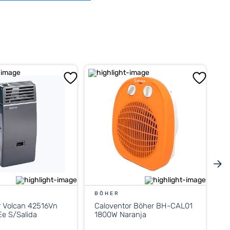
BÖHER
r Volcan 42516Vn
Caloventor Böher BH-CAL01
e S/Salida
1800W Naranja