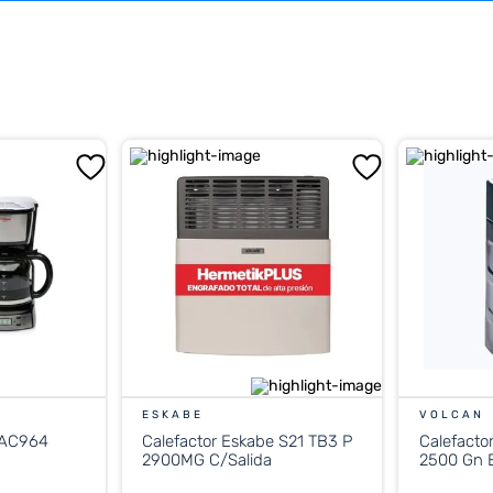
ESKABE
VOLCAN
 AC964
Calefactor Eskabe S21 TB3 P
Calefacto
2900MG C/Salida
2500 Gn E