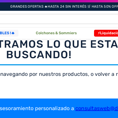
GRANDES OFERTAS 🔥HASTA 24 SIN INTERÉS 🛒 HASTA 50% OFF 
ÁS BUSCADOS
BLES !🔥
Colchones & Sommiers
⚡Liquidaci
TRAMOS LO QUE EST
BUSCANDO!
s
 navegando por nuestros productos, o volver a re
as
que
 asesoramiento personalizado a
consultasweb@dr
re