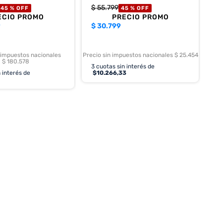
$
55
.
799
45 %
OFF
45 %
OFF
ECIO PROMO
PRECIO PROMO
9
$
30.799
 impuestos nacionales
Precio sin impuestos nacionales $ 25.454
$ 180.578
3
cuotas sin interés de
 interés de
$
10.266,33