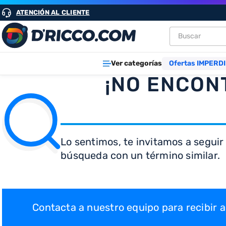
ATENCIÓN AL CLIENTE
Buscar
TÉRMINOS M
Ver categorías
Ofertas IMPERDI
1
.
heladeras
¡NO ENCON
2
.
aires
3
.
lavarropa
4
.
cocinas
Lo sentimos, te invitamos a seguir
5
.
microond
búsqueda con un término similar.
6
.
tv
7
.
termotan
8
.
heladera
Contacta a nuestro equipo para recibir
9
.
freidora ai