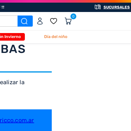
❗❗
SUCURSALES
0
ón Invierno
Día del niño
ABAS
alizar la
icco.com.ar