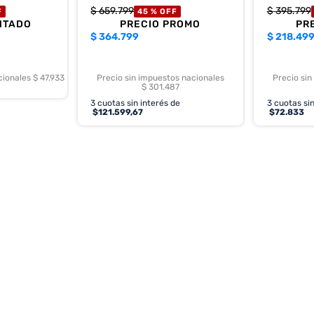
$
659
.
799
$
395
.
799
F
45 %
OFF
NTADO
PRECIO PROMO
PR
$
364.799
$
218.49
cionales $ 47.933
Precio sin impuestos nacionales
Precio sin
$ 301.487
3
cuotas sin interés de
3
cuotas sin
$
121.599,67
$
72.833