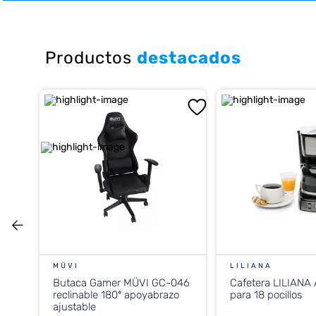
10
.
placard
Productos
destacados
MÜVI
LILIANA
Butaca Gamer MÜVI GC-046
Cafetera LILIANA
reclinable 180º apoyabrazo
para 18 pocillos
ajustable