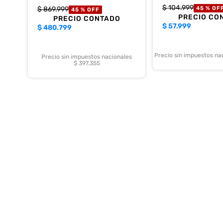
$
104
.
999
$
869
.
999
45 %
OF
45 %
OFF
PRECIO CO
PRECIO CONTADO
$
57.999
$
480.799
Precio sin impuestos na
Precio sin impuestos nacionales
$ 397.355