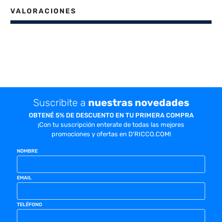
VALORACIONES
Suscribite a
nuestras novedades
OBTENÉ 5% DE DESCUENTO EN TU PRIMERA COMPRA
¡Con tu suscripción enterate de todas las mejores
promociones y ofertas en D'RICCO.COM!
NOMBRE
EMAIL
TELÉFONO