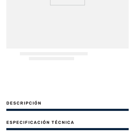
8
.
freidora aire
9
.
cocina
10
.
placard
DESCRIPCIÓN
ESPECIFICACIÓN TÉCNICA