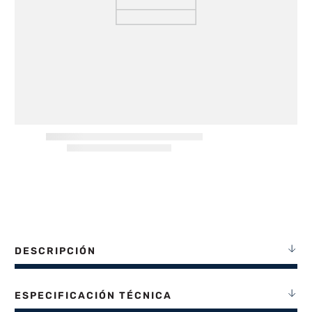
8
.
heladera
9
.
freidora aire
10
.
placard
DESCRIPCIÓN
ESPECIFICACIÓN TÉCNICA