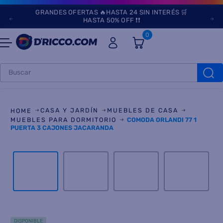
GRANDES OFERTAS 🔥HASTA 24 SIN INTERÉS 🛒
HASTA 50% OFF ❗❗
0
Buscar
TÉRMINOS MÁS
BUSCADOS
CASA Y JARDÍN
MUEBLES DE CASA
1
.
heladeras
MUEBLES PARA DORMITORIO
COMODA ORLANDI 77 1
PUERTA 3 CAJONES JACARANDA
2
.
lavarropas
3
.
aires
4
.
cocinas
5
.
heladera
6
.
microondas
DISPONIBLE
7
.
tv