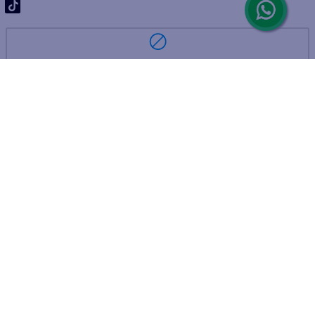
ARREPENTIMIENTO DE COMPRA
DEVOLUCIÓN DE COMPRA
Por fallas, rotura o disconformidad
© 2025 D'Ricco • Acción Mercantil S.A. • Todos los derechos
reservados.