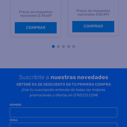
Precio sin impuestos
Precio sin impuestos
nacionales $ 80.991
nacionales $ 39.669
COMPRAR
COMPRAR
Suscribite a
nuestras novedades
OBTENÉ 5% DE DESCUENTO EN TU PRIMERA COMPRA
¡Con tu suscripción enterate de todas las mejores
promociones y ofertas en D'RICCO.COM!
NOMBRE
EMAIL