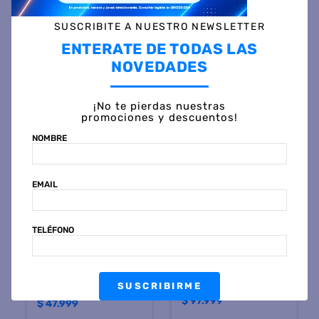
SUSCRIBITE A NUESTRO NEWSLETTER
Otras personas también vieron
ENTERATE DE TODAS LAS
NOVEDADES
¡No te pierdas nuestras
promociones y descuentos!
NOMBRE
EMAIL
ORLANDI
TABLES
TELÉFONO
Mesa de Luz ORLANDI 113
Mesa Luz TABLES 6448
PREMIUM 69X53X38 2
Flotante con Cajon Negro
Cajones Reversibles
Mate
Wengue
$
177
.
499
45 %
OFF
$
86
.
999
45 %
OFF
SUSCRIBIRME
PRECIO CONTADO
PRECIO CONTADO
$
97.999
$
47.999