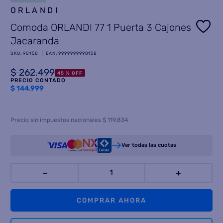
ORLANDI
8
.
termotanque
Comoda ORLANDI 77 1 Puerta 3 Cajones
9
.
freidora aire
Jacaranda
10
.
cocina
SKU
:
90158
EAN
:
9999999990158
$
262
.
499
45 %
OFF
PRECIO CONTADO
$
144.999
Precio sin impuestos nacionales $ 119.834
Ver todas las cuotas
－
＋
COMPRAR AHORA