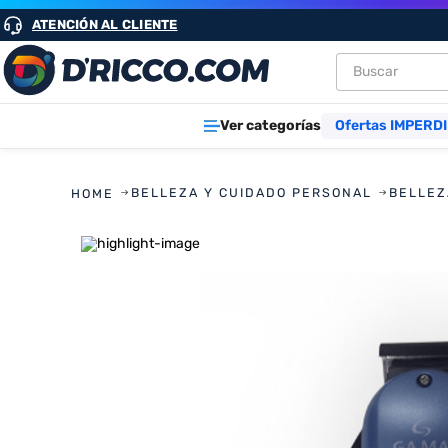
ATENCIÓN AL CLIENTE
Buscar
TÉRMINOS M
Ver categorías
Ofertas IMPERDI
1
.
heladeras
2
.
lavarropa
BELLEZA Y CUIDADO PERSONAL
BELLEZ
3
.
aires
4
.
cocinas
5
.
microond
6
.
tv
7
.
heladera
8
.
termotan
9
.
freidora ai