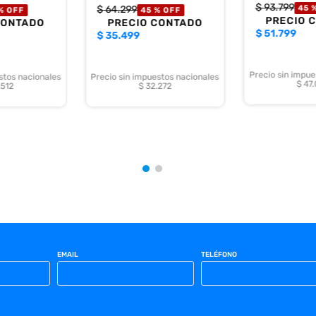
$
93
.
799
$
64
.
299
45 
%
OFF
45 %
OFF
PRECIO 
CONTADO
PRECIO CONTADO
$
51.799
$
35.499
Precio sin impue
stos nacionales
Precio sin impuestos nacionales
$ 47
.512
$ 32.272
EMAIL
TELÉFONO