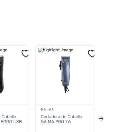
GA.MA
Coradora de 
GA.MA T744
Titanium Cli
Trimmer
$
103
.
299
51
PRECIO 
$
51.119
GA.MA
 Cabello
Cortadora de Cabello
Precio sin impue
 EGGO USB
GA.MA PRO 7.6
$ 46