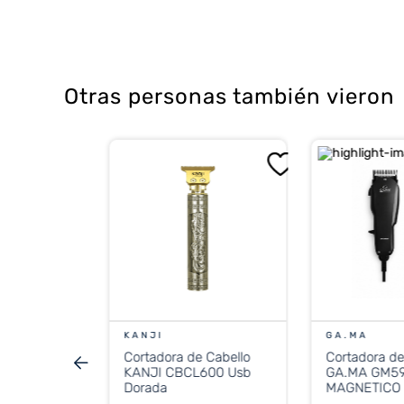
Otras personas también vieron
 Cabello
3505/15
%
OFF
CONTADO
KANJI
GA.MA
Cortadora de Cabello
Cortadora de
stos nacionales
.454
KANJI CBCL600 Usb
GA.MA GM5
Dorada
MAGNETICO 