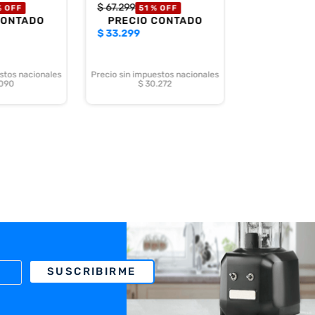
$
67
.
299
%
OFF
51 %
OFF
CONTADO
PRECIO CONTADO
$
33.299
stos nacionales
Precio sin impuestos nacionales
.090
$ 30.272
SUSCRIBIRME