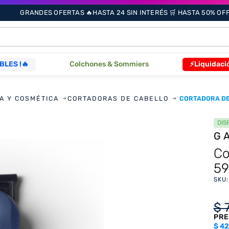
GRANDES OFERTAS 🔥HASTA 24 SIN INTERÉS 🛒 HASTA 50% OFF 
ÁS BUSCADOS
BLES !🔥
Colchones & Sommiers
⚡Liquidaci
s
A Y COSMÉTICA
CORTADORAS DE CABELLO
CORTADORA DE 
DIS
G
as
Co
59
SKU
que
$
PRE
re
$
42