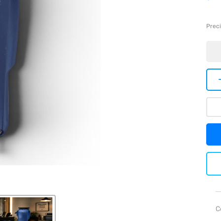
Preci
C