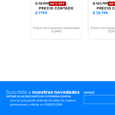
$
13
.
999
$
127
.
799
44 %
OFF
45 
PRECIO CONTADO
PRECIO 
$
7799
$
70.799
Precio sin impuestos nacionales
Precio sin impue
$ 6445
$ 58
Suscribite a
nuestras novedades
NOMBRE
OBTENÉ 5% DE DESCUENTO EN TU PRIMERA COMPRA
¡Con tu suscripción enterate de todas las mejores
promociones y ofertas en D'RICCO.COM!