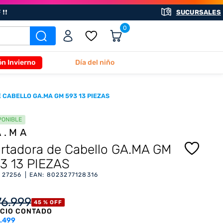
❗❗
SUCURSALES
0
ón Invierno
Día del niño
CABELLO GA.MA GM 593 13 PIEZAS
PONIBLE
A.MA
rtadora de Cabello GA.MA GM
3 13 PIEZAS
:
27256
EAN
:
8023277128316
76
.
999
45 %
OFF
CIO CONTADO
.499