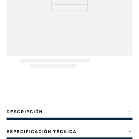
8
.
termotanque
9
.
freidora aire
10
.
cocina
DESCRIPCIÓN
ESPECIFICACIÓN TÉCNICA