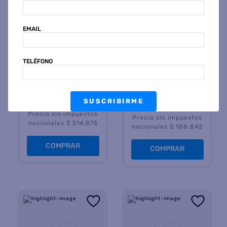
BLUE BIRD
BLUE BIRD
EMAIL
Bicicleta BLUE BIRD R26
Bicicleta R26 Dama Blue
P26N Varón Playera Freno
Bird Sprint
Varios Colores
TELÉFONO
$
470
.
799
45 %
OFF
$
413
.
799
45 %
OFF
PRECIO CONTADO
PRECIO CONTADO
$
259.999
$
228.499
SUSCRIBIRME
Precio sin impuestos
Precio sin impuestos
nacionales $ 214.875
nacionales $ 188.842
COMPRAR
COMPRAR