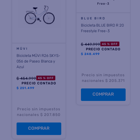
8
.
termotanque
BLUE BIRD
9
.
freidora aire
Bicicleta BLUE BIRD R 20
Freestyle Free-3
10
.
cocina
$
449
.
999
45 %
OFF
MÜVI
PRECIO CONTADO
$
248.499
Bicicleta MÜVI R26 SKYS-
056 de Paseo Blanca y
Azul
Precio sin impuestos
$
454
.
999
45 %
OFF
nacionales $ 205.371
PRECIO CONTADO
$
251.499
COMPRAR
Precio sin impuestos
nacionales $ 207.850
COMPRAR