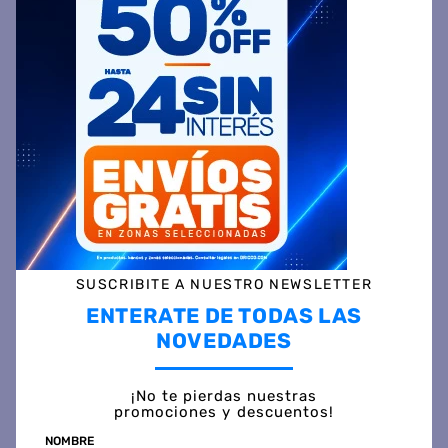
ARG-466 16KM-H 110KG
para niña Rodado 20
$
1
.
708
.
499
$
361
.
999
45 %
OFF
45 %
OFF
PRECIO CONTADO
PRECIO CONTADO
$
943.999
$
199.999
Precio sin impuestos
Precio sin impuestos
nacionales $ 780.164
nacionales $ 165.288
COMPRAR
COMPRAR
SUSCRIBITE A NUESTRO NEWSLETTER
ENTERATE DE TODAS LAS
NOVEDADES
¡No te pierdas nuestras
promociones y descuentos!
NOMBRE