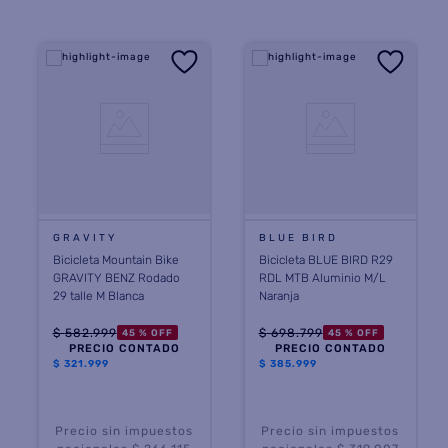
GRAVITY
BLUE BIRD
Bicicleta Mountain Bike
Bicicleta BLUE BIRD R29
GRAVITY BENZ Rodado
RDL MTB Aluminio M/L
29 talle M Blanca
Naranja
$
582
.
999
$
698
.
799
45 %
OFF
45 %
OFF
PRECIO CONTADO
PRECIO CONTADO
$
321.999
$
385.999
Precio sin impuestos
Precio sin impuestos