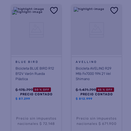
BLUE BIRD
AVELLINO
Bicicleta BLUE BIRD R12
Bicicleta AVELINO R29
B12V Varón Rueda
Mtb Fx7000 19N 21 Vel
Plástica
Shimano
$
175
.
799
$
1
.
471
.
799
50 %
OFF
45 %
OFF
PRECIO CONTADO
PRECIO CONTADO
$
87.299
$
812.999
Precio sin impuestos
Precio sin impuestos
nacionales $ 72.148
nacionales $ 671.900