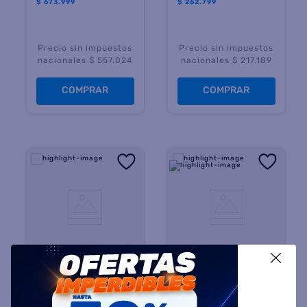
$
673.999
$
262.799
Precio sin impuestos
Precio sin impuestos
nacionales $ 557.024
nacionales $ 217.189
COMPRAR
COMPRAR
X
RANDERS
BLUE BIRD
Cinta con Motor RANDERS
Bicicleta Blue Bird SP-20