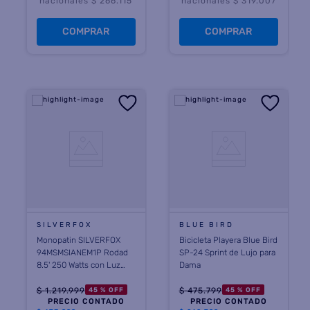
nacionales $ 266.115
nacionales $ 319.007
COMPRAR
COMPRAR
SILVERFOX
BLUE BIRD
Monopatin SILVERFOX
Bicicleta Playera Blue Bird
94MSMSIANEM1P Rodad
SP-24 Sprint de Lujo para
8.5' 250 Watts con Luz
Dama
Led
$
1
.
219
.
999
$
475
.
799
45 %
OFF
45 %
OFF
PRECIO CONTADO
PRECIO CONTADO