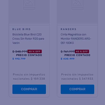
BLUE BIRD
RANDERS
Bicicleta Blue Bird C20
Cinta Magnética con
Cross Sin Rotor R20 para
Monitor RANDERS ARG-
Varón
051 100KG
$
348
.
999
$
761
.
999
45 %
OFF
45 %
OFF
PRECIO CONTADO
PRECIO CONTADO
$
192.799
$
420.999
Precio sin impuestos
Precio sin impuestos
nacionales $ 159.338
nacionales $ 347.933
COMPRAR
COMPRAR