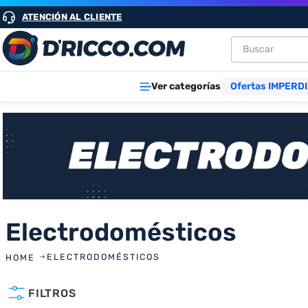
ATENCIÓN AL CLIENTE
Buscar
TÉRMINOS M
Ver categorías
Ofertas IMPERDI
1
.
heladeras
2
.
aires
3
.
lavarropa
4
.
cocinas
5
.
microond
6
.
tv
Electrodomésticos
7
.
termotan
ELECTRODOMÉSTICOS
8
.
heladera
FILTROS
9
.
freidora ai