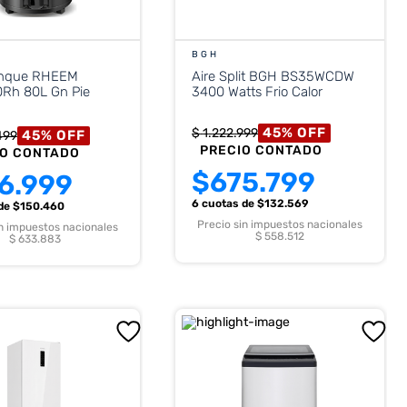
BGH
anque RHEEM
Aire Split BGH BS35WCDW
Rh 80L Gn Pie
3400 Watts Frio Calor
45
%
OFF
$
1
.
222
.
999
45
%
OFF
499
PRECIO CONTADO
IO CONTADO
$
675.799
6.999
6 cuotas
de $
132.569
de $
150.460
Precio sin impuestos nacionales
in impuestos nacionales
$ 558.512
$ 633.883