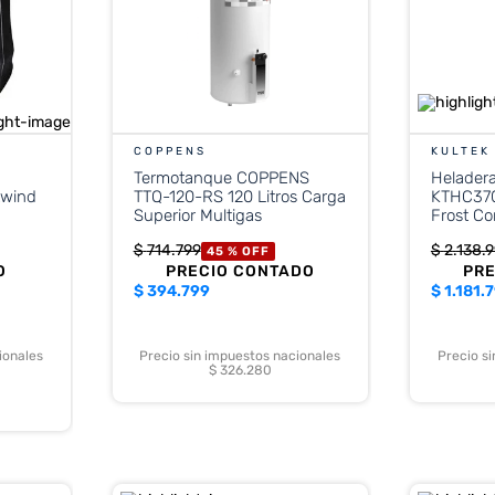
COPPENS
KULTEK
Termotanque COPPENS
Helader
twind
TTQ-120-RS 120 Litros Carga
KTHC370
Superior Multigas
Frost C
Blanca
$
714
.
799
$
2
.
138
.
9
45 %
OFF
O
PRECIO CONTADO
PR
$
394.799
$
1.181.
ionales
Precio sin impuestos nacionales
Precio s
$ 326.280