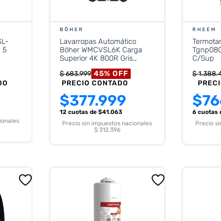
BÖHER
RHEEM
SL-
Lavarropas Automático
Termot
 5
Böher WMCVSL6K Carga
Tgnp080
Superior 4K 800R Gris
C/Sup
Oscuro
45
%
OFF
$
683
.
999
$
1
.
388
.
DO
PRECIO CONTADO
PREC
$
377.999
$
76
12 cuotas
de $
41.063
6 cuotas
ionales
Precio sin impuestos nacionales
Precio s
$ 312.396