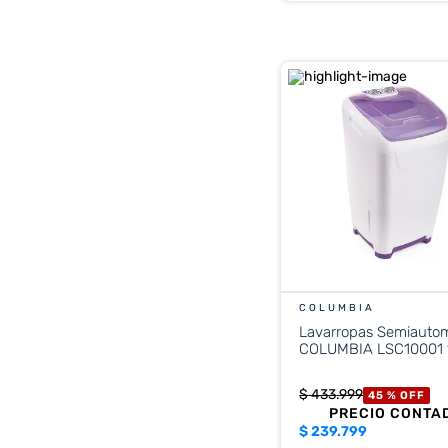
COLUMBIA
Lavarropas Semiauto
COLUMBIA LSC10001 
$
433
.
999
45 %
OFF
PRECIO CONTA
$
239.799