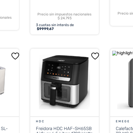
Precio s
Precio sin impuestos nacionales
ionales
$ 24.793
3
cuotas sin interés de
$
9999,67
HDC
EMEGE
 SL-
Freidora HDC HAF-SH65SB
Calefac