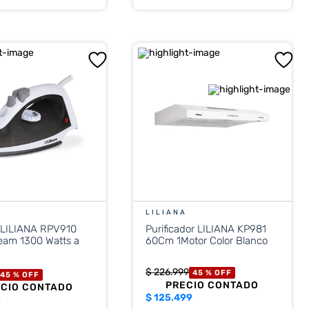
A
LILIANA
 LILIANA RPV910
Purificador LILIANA KP981
eam 1300 Watts a
60Cm 1Motor Color Blanco
$
226
.
999
45 %
OFF
45 %
OFF
PRECIO CONTADO
ECIO CONTADO
$
125.499
9