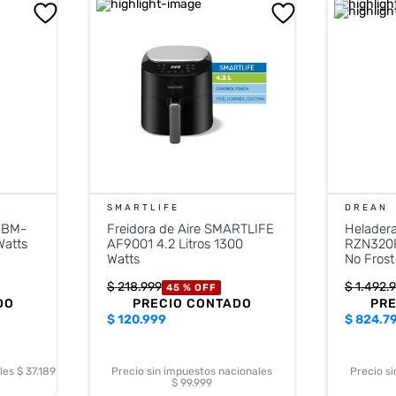
SMARTLIFE
DREAN
 BM-
Freidora de Aire SMARTLIFE
Helader
Watts
AF9001 4.2 Litros 1300
RZN320P
Watts
No Frost
$
218
.
999
$
1
.
492
.
9
45 %
OFF
DO
PRECIO CONTADO
PR
$
120.999
$
824.7
es $ 37.189
Precio sin impuestos nacionales
Precio s
$ 99.999