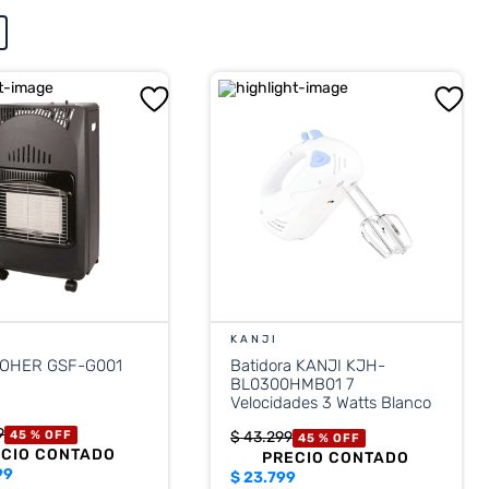
KANJI
BOHER GSF-G001
Batidora KANJI KJH-
BL0300HMB01 7
Velocidades 3 Watts Blanco
9
45 %
OFF
$
43
.
299
45 %
OFF
ECIO CONTADO
PRECIO CONTADO
99
$
23.799