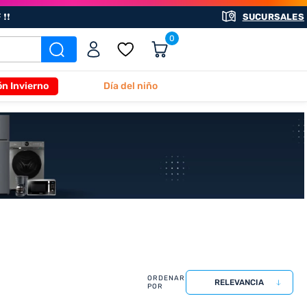
❗❗
SUCURSALES
0
ón Invierno
Día del niño
RELEVANCIA