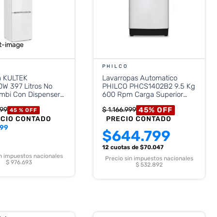
PHILCO
a KULTEK
Lavarropas Automatico
W 397 Litros No
PHILCO PHCS1402B2 9.5 Kg
ombi Con Dispenser
600 Rpm Carga Superior
Blanca
45
%
OFF
99
$
1
.
166
.
999
45 %
OFF
ECIO CONTADO
PRECIO CONTADO
799
$
644.799
12 cuotas
de $
70.047
in impuestos nacionales
Precio sin impuestos nacionales
$ 976.693
$ 532.892