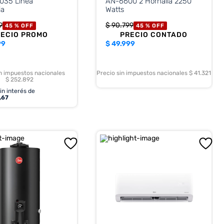
035 Linea
AN-6600 2 Hornalla 2250
ia
Watts
9
$
90
.
799
45 %
OFF
45 %
OFF
RECIO PROMO
PRECIO CONTADO
99
$
49.999
in impuestos nacionales
Precio sin impuestos nacionales $ 41.321
$ 252.892
in interés de
,67