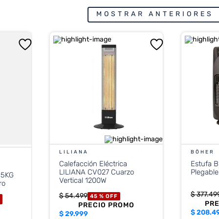
MOSTRAR ANTERIORES
LILIANA
BÖHER
Calefacción Eléctrica
Estufa 
LILIANA CV027 Cuarzo
Plegable
.5KG
Vertical 1200W
ro
$
377
.
49
$
54
.
499
45 %
OFF
F
PR
PRECIO PROMO
$
208.4
$
29.999