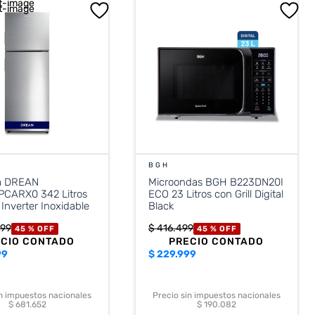
BGH
a DREAN
Microondas BGH B223DN20I
CARX0 342 Litros
ECO 23 Litros con Grill Digital
 Inverter Inoxidable
Black
99
$
416
.
499
45 %
OFF
45 %
OFF
ECIO CONTADO
PRECIO CONTADO
99
$
229.999
in impuestos nacionales
Precio sin impuestos nacionales
$ 681.652
$ 190.082