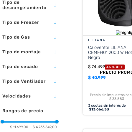
Tipo de
3100 W
32 CM
ELÉCTRICO
Mostrar 3 más
descongelamiento
3600 W
30 CM
INFERIOR
2550 WATTS
22.2 CM
CÍCLICO
MULTIGAS
Tipo de Freezer
27 CM
MANUAL
Mostrar 3 más
SUPERIOR
32.5 CM
NO FROST
HORIZONTAL
Tipo de Gas
INVERTER
Mostrar 2 más
LILIANA
VERTICAL
Caloventor LILIANA
R410A
Tipo de montaje
CEMFH01 2000 W Ho
R-410A
Negro
R32
DE EMPOTRAR
Tipo de secado
$
74
.
499
45 %
OFF
DE PARED
PRECIO PROM
DE APOYAR
CENTRÍFUGO
$
40.999
Tipo de Ventilador
DE PIE
PARED
PARED
Precio sin impuestos nac
Velocidades
PIE/PARED
MESA
$ 33.883
PIE/TECHO
TURBO
3
cuotas sin interés de
2
$
13.666,33
Rangos de precio
1
3
$ 11.699,00
–
$ 4.733.549,00
5