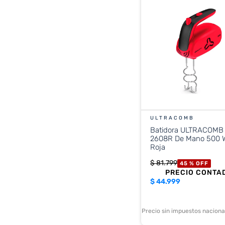
5 VELOCIDADES
6 VELOCIDADES
ULTRACOMB
Batidora ULTRACOMB
2608R De Mano 500 
Roja
$
81
.
799
45 %
OFF
PRECIO CONTA
$
44.999
Precio sin impuestos nacional