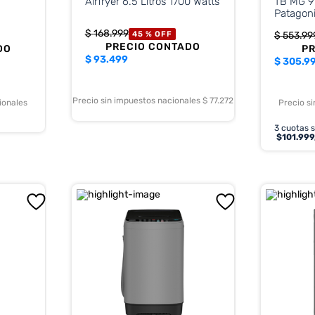
Airfryer 6.5 Litros 1700 Watts
TB MG 9
Patagon
$
168
.
999
45 %
OFF
$
553
.
99
PRECIO CONTADO
DO
P
$
93.499
$
305.9
Precio sin impuestos nacionales $ 77.272
ionales
Precio s
3
cuotas s
$
101.999