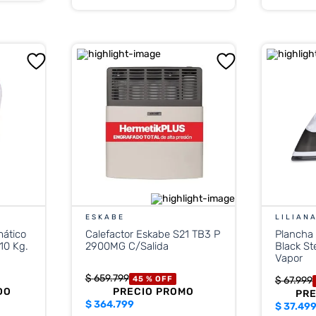
ESKABE
LILIAN
mático
Calefactor Eskabe S21 TB3 P
Plancha
10 Kg.
2900MG C/Salida
Black St
Vapor
$
659
.
799
45 %
OFF
$
67
.
999
DO
PRECIO PROMO
PR
$
364.799
$
37.49