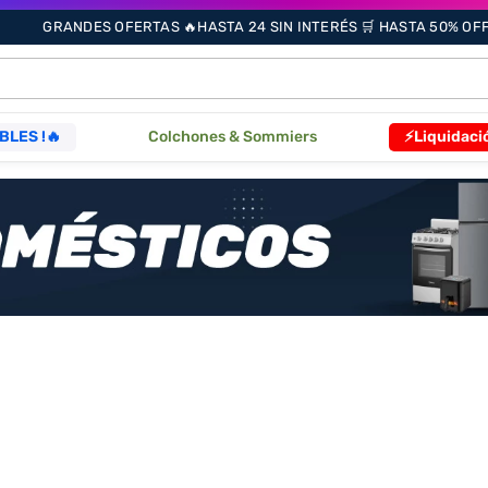
GRANDES OFERTAS 🔥HASTA 24 SIN INTERÉS 🛒 HASTA 50% OFF 
ÁS BUSCADOS
BLES !🔥
Colchones & Sommiers
⚡Liquidaci
s
as
que
re