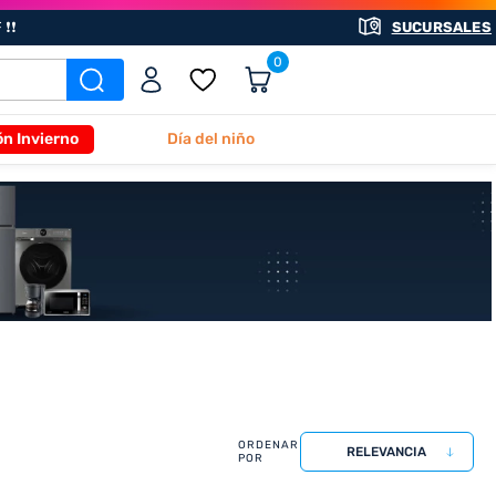
❗❗
SUCURSALES
0
ón Invierno
Día del niño
RELEVANCIA