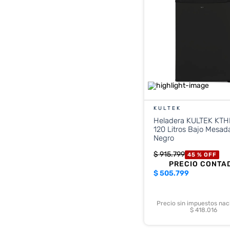
KULTEK
Heladera KULTEK KT
120 Litros Bajo Mesad
Negro
$
915
.
799
45 %
OFF
PRECIO CONTA
$
505.799
Precio sin impuestos nac
$ 418.016