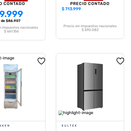
O CONTADO
PRECIO CONTADO
$
713.999
9.999
s
de $
86.907
Precio sin impuestos nacionales
in impuestos nacionales
$ 590.082
$ 661.156
NKEN
KULTEK