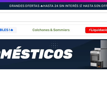
GRANDES OFERTAS 🔥HASTA 24 SIN INTERÉS 🛒 HASTA 50% OFF 
ÁS BUSCADOS
BLES !🔥
Colchones & Sommiers
⚡Liquidaci
s
as
que
re