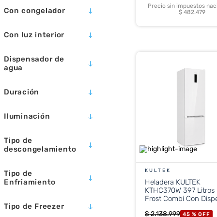
117 LTS
SI
Precio sin impuestos nac
Con congelador
$ 482.479
215 LT
280 L
SI
Con luz interior
295 LT
402 L
SI
Dispensador de
195 LTS
agua
307 LTS
SI
Duración
12 MESAS
Iluminación
12 MESES
INTERIOR
Tipo de
LED
descongelamiento
LED INTERIOR
CÍCLICO
SI
KULTEK
Tipo de
MANUAL
Enfriamiento
Heladera KULTEK
NO FROST
KTHC370W 397 Litros
Frost Combi Con Disp
TERMOELÉCTRICO
Tipo de Freezer
Blanca
$
2
.
138
.
999
45 %
OFF