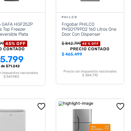
PHILCO
a GAFA HGF252P
Frigobar PHILCO
os Top Freezer
PHSD179PD2 160 Litros One
eversible Plata
Door Con Dispenser
45
%
OFF
99
$
842
.
799
45 %
OFF
O CONTADO
PRECIO CONTADO
$
465.499
5.799
s
de $
71.242
Precio sin impuestos nacionales
in impuestos nacionales
$ 384.710
$ 541.983