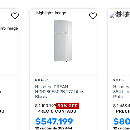
DREAN
GAFA
Heladera DREAN
Helader
os
HDR280F50PB 277 Litros
354 Litr
Blanca
Plata
50
%
OFF
$
1
.
100
.
799
$
1
.
463
.
DO
PRECIO CONTADO
PREC
$
547.199
$
80
12 cuotas
de $
59.444
12 cuota