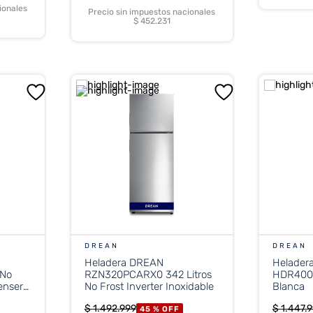
ionales
Precio sin impuestos nacionales
$ 452.231
DREAN
DREAN
Heladera DREAN
Helader
 No
RZN320PCARX0 342 Litros
HDR400F
enser
No Frost Inverter Inoxidable
Blanca
$
1
.
492
.
999
$
1
.
447
.
9
45 %
OFF