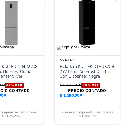
KULTEK
a KULTEK KTHC370S
Heladera KULTEK KTHC370B
os No Frost Combi
397 Litros No Frost Combi
enser Silver
Con Dispenser Negra
99
$
2
.
334
.
999
45 %
OFF
45 %
OFF
ECIO CONTADO
PRECIO CONTADO
799
$
1.289.999
in impuestos nacionales
Precio sin impuestos nacionales
$ 1.069.255
$ 1.066.115