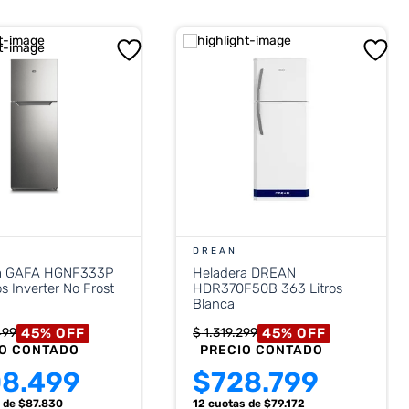
DREAN
a GAFA HGNF333P
Heladera DREAN
os Inverter No Frost
HDR370F50B 363 Litros
Blanca
45
%
OFF
45
%
OFF
499
$
1
.
319
.
299
IO CONTADO
PRECIO CONTADO
8.499
$
728.799
s
de $
87.830
12 cuotas
de $
79.172