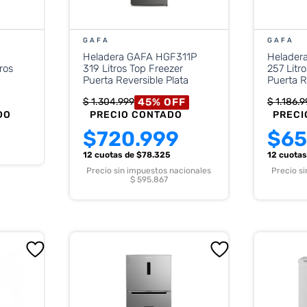
GAFA
GAFA
Heladera GAFA HGF311P
Helader
ros
319 Litros Top Freezer
257 Litr
Puerta Reversible Plata
Puerta R
45
%
OFF
$
1
.
304
.
999
$
1
.
186
.
9
DO
PRECIO CONTADO
PRECI
$
720.999
$
65
12 cuotas
de $
78.325
12 cuota
Precio sin impuestos nacionales
Precio s
$ 595.867