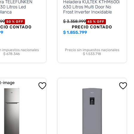
ora TELEFUNKEN
Heladera KULTEK KTHM600i
0 Litros Led
630 Litros Multi Door No
lanca
Frost Inverter Inoxidable
799
$
3
.
358
.
999
50 %
OFF
45 %
OFF
ECIO CONTADO
PRECIO CONTADO
99
$
1.855.799
in impuestos nacionales
Precio sin impuestos nacionales
$ 678.346
$ 1.533.718