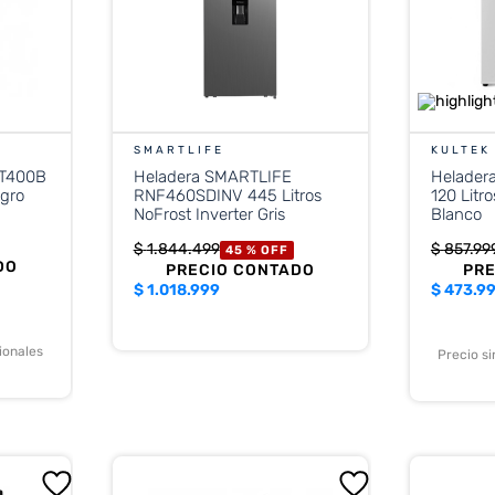
SMARTLIFE
KULTEK
HT400B
Heladera SMARTLIFE
Helader
egro
RNF460SDINV 445 Litros
120 Litr
NoFrost Inverter Gris
Blanco
$
1
.
844
.
499
$
857
.
99
45 %
OFF
DO
PRECIO CONTADO
PR
$
1.018.999
$
473.9
ionales
Precio s