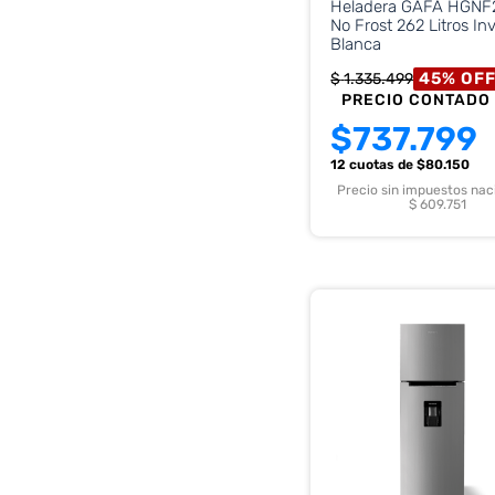
Heladera GAFA HGNF
No Frost 262 Litros In
Blanca
45
%
OF
$
1
.
335
.
499
PRECIO CONTADO
$
737.799
12 cuotas
de $
80.150
Precio sin impuestos nac
$ 609.751