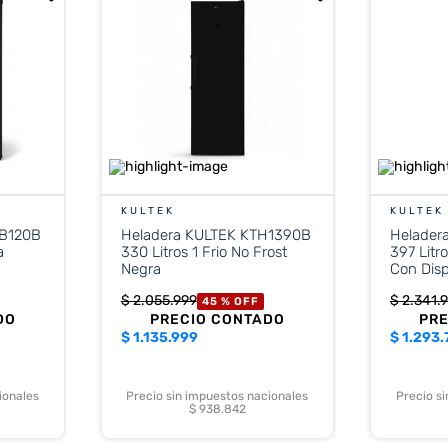
KULTEK
KULTEK
HB120B
Heladera KULTEK KTH1390B
Helader
a
330 Litros 1 Frio No Frost
397 Litr
Negra
Con Disp
$
2
.
055
.
999
$
2
.
341
.
9
45 %
OFF
DO
PRECIO CONTADO
PR
$
1.135.999
$
1.293.
ionales
Precio sin impuestos nacionales
Precio s
$ 938.842