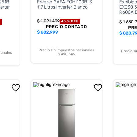
251B
Freezer GAFA FGHI100B-S
Exhibid
verter
117 Litros Inverter Blanco
EX330 33
R600A B
$
1
.
091
.
499
F
45 %
OFF
$
1
.
650
.
PRECIO CONTADO
PR
$
602.999
$
820.7
Precio sin impuestos nacionales
Precio s
ionales
$ 498.346