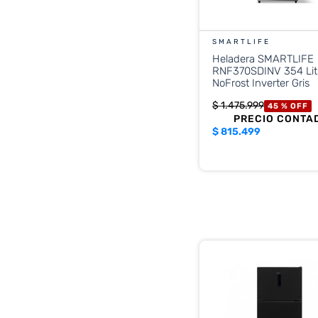
SMARTLIFE
Heladera SMARTLIFE
RNF370SDINV 354 Lit
NoFrost Inverter Gris
$
1
.
475
.
999
45 %
OFF
PRECIO CONTA
$
815.499