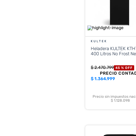
KULTEK
Heladera KULTEK KT
400 Litros No Frost N
$
2
.
470
.
799
45 %
OFF
PRECIO CONTA
$
1.364.999
Precio sin impuestos nac
$ 1.128.098