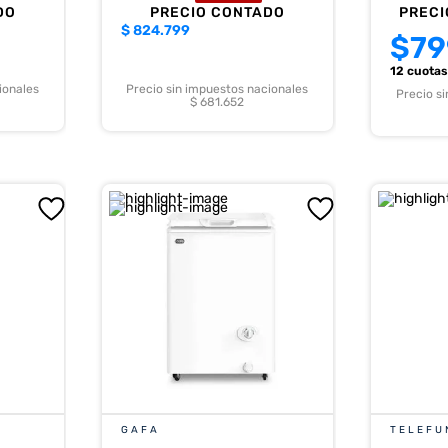
DO
PRECIO CONTADO
PRECI
$
824.799
$
79
12 cuota
ionales
Precio sin impuestos nacionales
Precio s
$ 681.652
GAFA
TELEFU