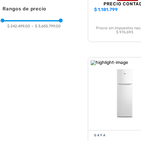
HORIZONTAL
PRECIO CONTA
Rangos de precio
$
1.181.799
INVERTER
VERTICAL
$ 242.499,00
–
$ 3.655.799,00
Precio sin impuestos nac
$ 976.693
GAFA