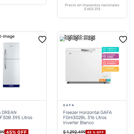
Precio sin impuestos nacionales
$ 602.313
GAFA
a DREAN
Freezer Horizontal GAFA
30B 395 Litros
FGHi302BL 316 Litros
Inverter Blanco
45
%
OFF
99
$
1
.
292
.
499
45 %
OFF