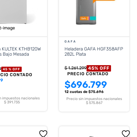
GAFA
a KULTEK KTHB120W
Heladera GAFA HGF358AFP
os Bajo Mesada
282L Plata
45
%
OFF
$
1
.
261
.
299
9
45 %
OFF
PRECIO CONTADO
ECIO CONTADO
99
$
696.799
12 cuotas
de $
75.696
in impuestos nacionales
Precio sin impuestos nacionales
$ 391.735
$ 575.867