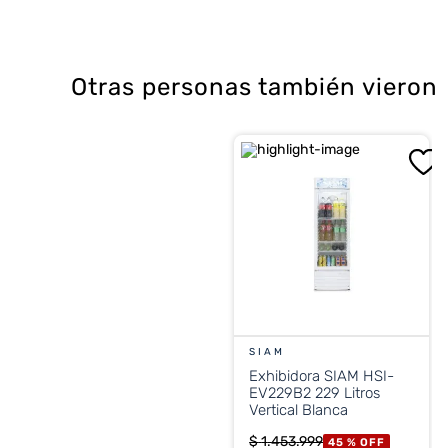
Otras personas también vieron
SIAM
Exhibidora SIAM HSI-
EV229B2 229 Litros
Vertical Blanca
$
1
.
453
.
999
45 %
OFF