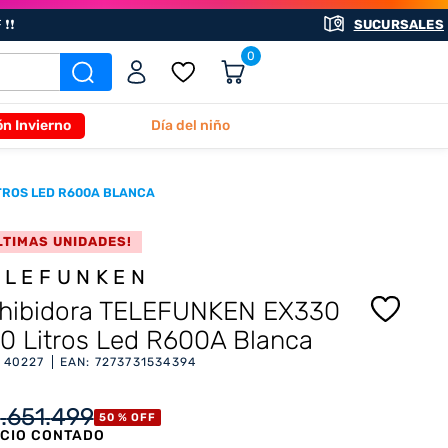
❗❗
SUCURSALES
0
ón Invierno
Día del niño
TROS LED R600A BLANCA
LTIMAS UNIDADES!
ELEFUNKEN
hibidora TELEFUNKEN EX330
0 Litros Led R600A Blanca
:
40227
EAN
:
7273731534394
1
.
651
.
499
50 %
OFF
CIO CONTADO