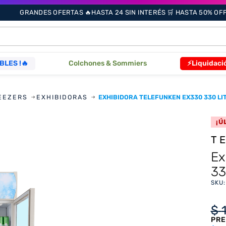
GRANDES OFERTAS 🔥HASTA 24 SIN INTERÉS 🛒 HASTA 50% OFF 
ÁS BUSCADOS
BLES !🔥
Colchones & Sommiers
⚡Liquidaci
EEZERS
EXHIBIDORAS
EXHIBIDORA TELEFUNKEN EX330 330 LI
s
¡Ú
T
as
Ex
33
que
SKU
re
$
PRE