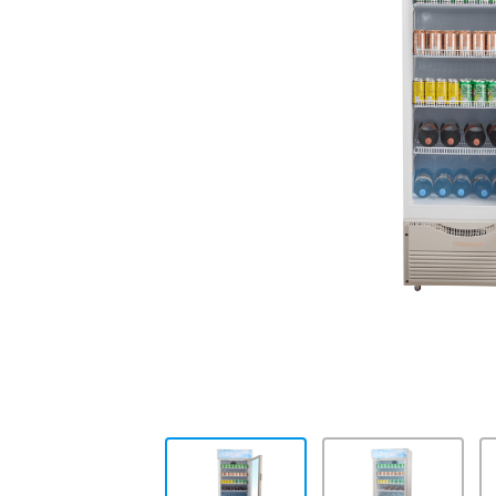
10
.
cocina