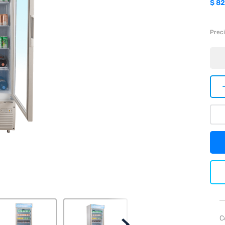
$
82
Preci
C