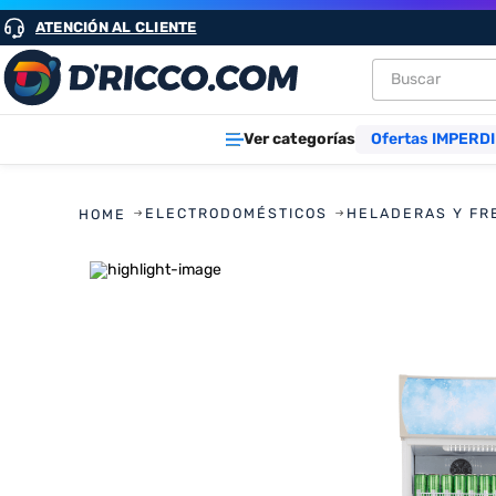
ATENCIÓN AL CLIENTE
Buscar
TÉRMINOS M
Ver categorías
Ofertas IMPERDI
1
.
heladeras
2
.
aires
ELECTRODOMÉSTICOS
HELADERAS Y FR
3
.
lavarropa
4
.
cocinas
5
.
microond
6
.
tv
7
.
termotan
8
.
freidora ai
9
.
placard