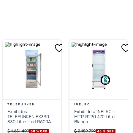
TELEFUNKEN
INELRO
Exhibidora
Exhibidora INELRO -
TELEFUNKEN EX330
MT17 R290 470 Litros
330 Litros Led R600A
Blanco
Blanca
$
1
.
651
.
499
$
2
.
189
.
799
50 %
OFF
45 %
OFF