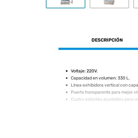
DESCRIPCIÓN
Voltaje: 220V.
Capacidad en volumen: 330 L.
Línea exhibidora vertical con capa
Puerta transparente para mejor vis
Cuatro estantes ajustables para o
Luz interior que resalta la exhibic
Dimensiones compactas
1.96 m x 
Diseño con ruedas para fácil movil