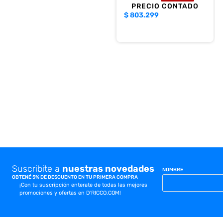
PRECIO CONTADO
$
803.299
Suscribite a
nuestras novedades
NOMBRE
OBTENÉ 5% DE DESCUENTO EN TU PRIMERA COMPRA
¡Con tu suscripción enterate de todas las mejores
promociones y ofertas en D'RICCO.COM!