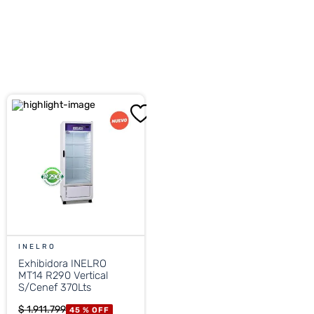
INELRO
Exhibidora INELRO
MT14 R290 Vertical
S/Cenef 370Lts
$
1
.
911
.
799
45 %
OFF