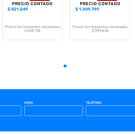
PRECIO CONTADO
PRECIO CONTADO
$
821.249
$
1.209.799
Precio sin impuestos nacionales
Precio sin impuestos nacionales
$ 678.718
$ 999.834
EMAIL
TELÉFONO