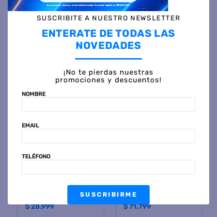
SUSCRIBITE A NUESTRO NEWSLETTER
Otras personas también vieron
ENTERATE DE TODAS LAS
NOVEDADES
¡No te pierdas nuestras
promociones y descuentos!
NOMBRE
EMAIL
LILIANA
STEEL HOME
TELÉFONO
Exprimidor LILIANA
EXPRIMIDOR STEEL HOME
AAE912 1.4 Litros 2 EN 1 40
SH-EX600 VERONA 600W
Wattas Negro
FILTRO
$
52
.
799
$
129
.
999
45 %
OFF
45 %
OFF
SUSCRIBIRME
PRECIO CONTADO
PRECIO CONTADO
$
28.999
$
71.799