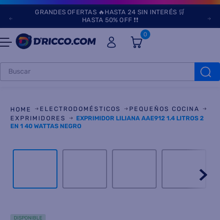
GRANDES OFERTAS 🔥HASTA 24 SIN INTERÉS 🛒
HASTA 50% OFF ❗❗
0
Buscar
TÉRMINOS MÁS
BUSCADOS
ELECTRODOMÉSTICOS
PEQUEÑOS COCINA
1
.
heladeras
EXPRIMIDORES
EXPRIMIDOR LILIANA AAE912 1.4 LITROS 2
EN 1 40 WATTAS NEGRO
2
.
lavarropas
3
.
aires
4
.
heladera
5
.
cocinas
6
.
microondas
DISPONIBLE
7
.
tv