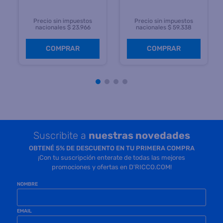
Precio sin impuestos
Precio sin impuestos
nacionales $ 23.966
nacionales $ 59.338
COMPRAR
COMPRAR
Suscribite a
nuestras novedades
OBTENÉ 5% DE DESCUENTO EN TU PRIMERA COMPRA
¡Con tu suscripción enterate de todas las mejores
promociones y ofertas en D'RICCO.COM!
NOMBRE
EMAIL