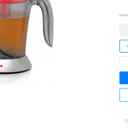
Preci
C