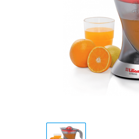
10
.
placard