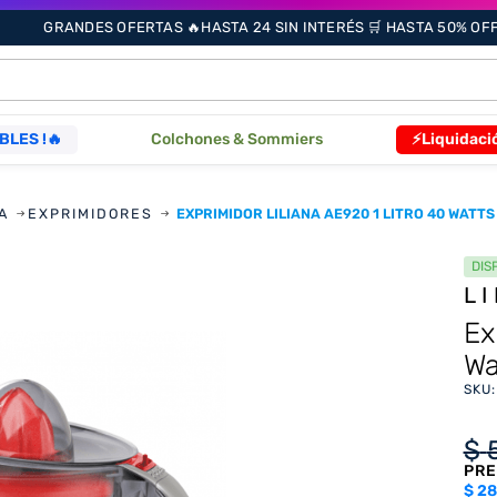
GRANDES OFERTAS 🔥HASTA 24 SIN INTERÉS 🛒 HASTA 50% OFF 
ÁS BUSCADOS
BLES !🔥
Colchones & Sommiers
⚡Liquidaci
A
EXPRIMIDORES
EXPRIMIDOR LILIANA AE920 1 LITRO 40 WATT
s
DIS
L
as
Ex
Wa
SKU
que
$
PRE
re
$
28