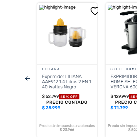
liana
OFF
CONTADO
LILIANA
STEEL HOM
Exprimidor LILIANA
EXPRIMIDOR
stos nacionales
AAE912 1.4 Litros 2 EN 1
HOME SH-E
.801
40 Wattas Negro
VERONA 600
$
52
.
799
$
129
.
999
45 %
OFF
45
PRECIO CONTADO
PRECIO 
$
28.999
$
71.799
Precio sin impuestos nacionales
Precio sin impue
$ 23.966
$ 59