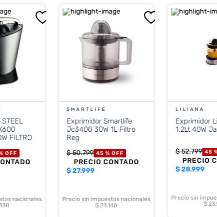
E
SMARTLIFE
LILIANA
 STEEL
Exprimidor Smartlife
Exprimidor L
X600
Jc3400 30W 1L Filtro
1.2Lt 40W Jar
W FILTRO
Reg
$
52
.
799
$
50
.
799
45 
 %
OFF
45 %
OFF
PRECIO 
CONTADO
PRECIO CONTADO
$
28.999
$
27.999
Precio sin impue
stos nacionales
Precio sin impuestos nacionales
$ 23
.338
$ 23.140