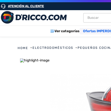
ATENCIÓN AL CLIENTE
Buscar
TÉRMINOS M
Ver categorías
Ofertas IMPERDI
1
.
heladeras
2
.
aires
ELECTRODOMÉSTICOS
PEQUEÑOS COCIN
3
.
lavarropa
4
.
cocinas
5
.
microond
6
.
tv
7
.
termotan
8
.
heladera
9
.
freidora ai