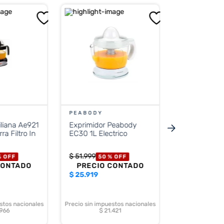
PHILIPS
Exprimidor 
Philips HR2
$
106
.
999
45
PRECIO 
$
58.999
PEABODY
iliana Ae921
Exprimidor Peabody
Precio sin impue
$ 48
ra Filtro In
EC30 1L Electrico
$
51
.
999
%
OFF
50 %
OFF
CONTADO
PRECIO CONTADO
$
25.919
stos nacionales
Precio sin impuestos nacionales
.966
$ 21.421