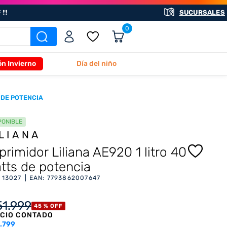
❗❗
SUCURSALES
0
ón Invierno
Día del niño
S DE POTENCIA
PONIBLE
ILIANA
primidor Liliana AE920 1 litro 40
tts de potencia
:
13027
EAN
:
7793862007647
51
.
999
45 %
OFF
CIO CONTADO
.799