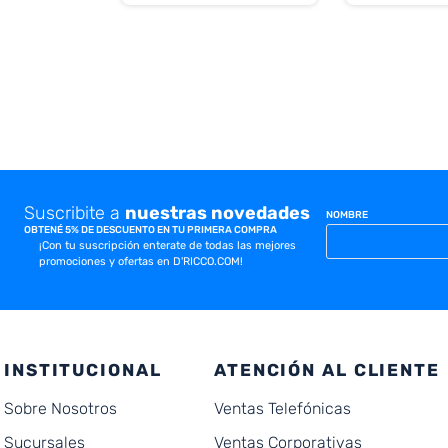
Suscribite a
nuestras novedades
NOMBRE
OBTENÉ 5% DE DESCUENTO EN TU PRIMERA COMPRA
¡Con tu suscripción enterate de todas las mejores
promociones y ofertas en D'RICCO.COM!
INSTITUCIONAL
ATENCIÓN AL CLIENTE
Sobre Nosotros
Ventas Telefónicas
Sucursales
Ventas Corporativas