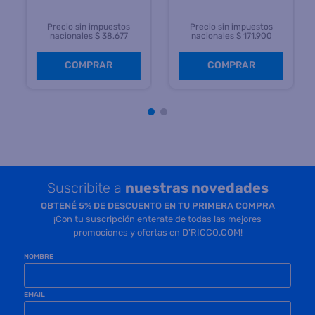
Precio sin impuestos
Precio sin impuestos
nacionales $ 38.677
nacionales $ 171.900
COMPRAR
COMPRAR
Suscribite a
nuestras novedades
OBTENÉ 5% DE DESCUENTO EN TU PRIMERA COMPRA
¡Con tu suscripción enterate de todas las mejores
promociones y ofertas en D'RICCO.COM!
NOMBRE
EMAIL