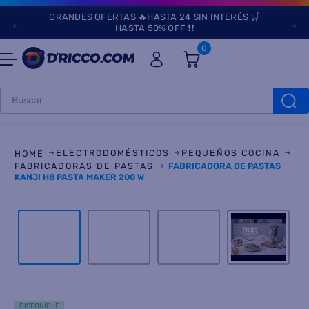
GRANDES OFERTAS 🔥HASTA 24 SIN INTERÉS 🛒
HASTA 50% OFF ❗❗
0
Buscar
TÉRMINOS MÁS
BUSCADOS
ELECTRODOMÉSTICOS
PEQUEÑOS COCINA
1
.
heladeras
FABRICADORAS DE PASTAS
FABRICADORA DE PASTAS
KANJI H8 PASTA MAKER 200 W
2
.
lavarropas
3
.
aires
4
.
cocinas
5
.
microondas
6
.
tv
DISPONIBLE
7
.
heladera