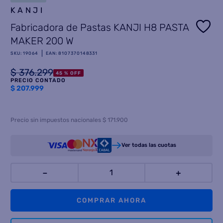
KANJI
8
.
termotanque
Fabricadora de Pastas KANJI H8 PASTA
9
.
freidora aire
MAKER 200 W
10
.
placard
SKU
:
19064
EAN
:
8107370148331
$
376
.
299
45 %
OFF
PRECIO CONTADO
$
207.999
Precio sin impuestos nacionales $ 171.900
Ver todas las cuotas
－
＋
COMPRAR AHORA