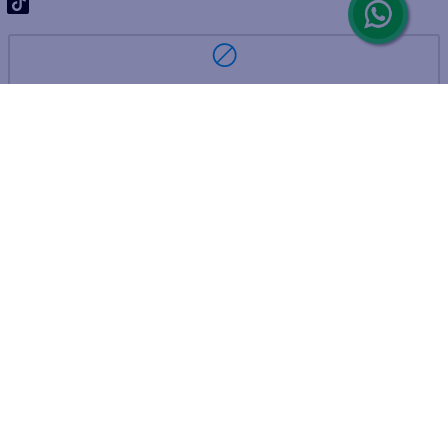
ARREPENTIMIENTO DE COMPRA
DEVOLUCIÓN DE COMPRA
Por fallas, rotura o disconformidad
© 2025 D'Ricco • Acción Mercantil S.A. • Todos los derechos
reservados.