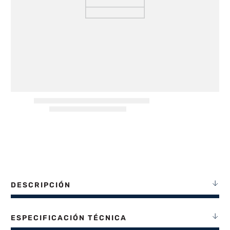
8
.
termotanque
9
.
freidora aire
10
.
cocina
DESCRIPCIÓN
ESPECIFICACIÓN TÉCNICA