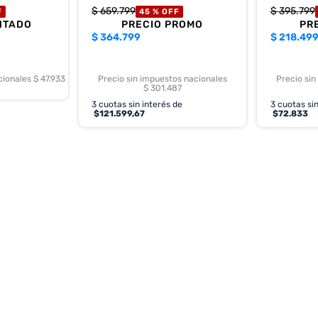
$
659
.
799
$
395
.
799
F
45 %
OFF
NTADO
PRECIO PROMO
PR
$
364.799
$
218.49
cionales $ 47.933
Precio sin impuestos nacionales
Precio sin
$ 301.487
3
cuotas sin interés de
3
cuotas sin
$
121.599,67
$
72.833