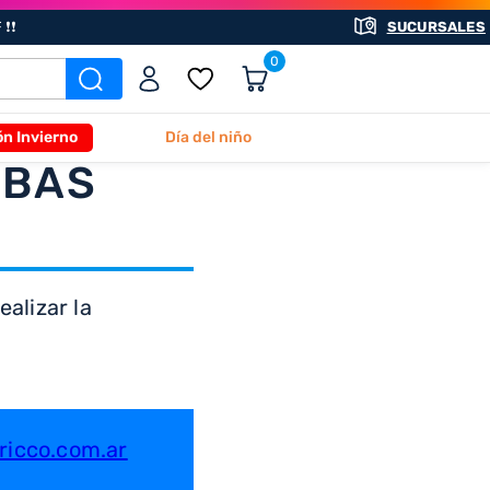
❗❗
SUCURSALES
0
ón Invierno
Día del niño
ABAS
alizar la
icco.com.ar