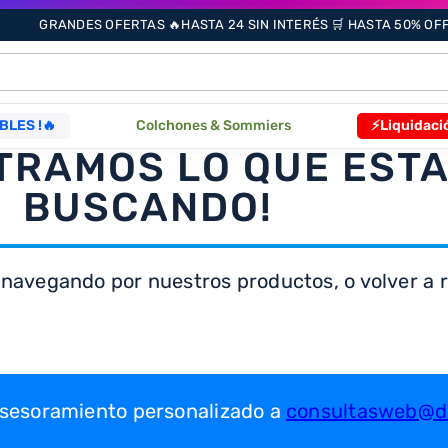
GRANDES OFERTAS 🔥HASTA 24 SIN INTERÉS 🛒 HASTA 50% OFF 
ÁS BUSCADOS
BLES !🔥
Colchones & Sommiers
⚡Liquidaci
TRAMOS LO QUE EST
s
BUSCANDO!
 navegando por nuestros productos, o volver a re
as
que
 asesoramiento personalizado a
consultasweb@dr
re