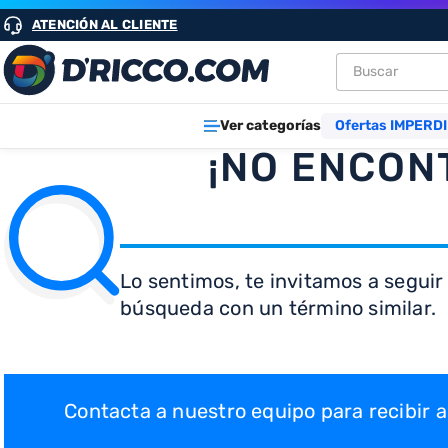
ATENCIÓN AL CLIENTE
Buscar
TÉRMINOS M
Ver categorías
Ofertas IMPERDI
1
.
heladeras
¡NO ENCON
2
.
lavarropa
3
.
aires
4
.
cocinas
Lo sentimos, te invitamos a seguir
5
.
microond
búsqueda con un término similar.
6
.
tv
7
.
heladera
8
.
termotan
Contacta a nuestro equipo para recibir
9
.
freidora ai