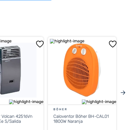
BÖHER
r Volcan 42516Vn
Caloventor Böher BH-CAL01
e S/Salida
1800W Naranja