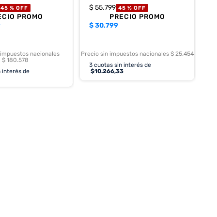
$
55
.
799
45 %
OFF
45 %
OFF
ECIO PROMO
PRECIO PROMO
9
$
30.799
 impuestos nacionales
Precio sin impuestos nacionales $ 25.454
$ 180.578
3
cuotas sin interés de
 interés de
$
10.266,33