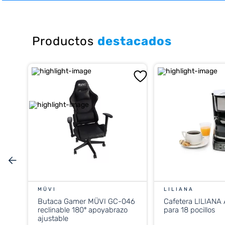
10
.
placard
Productos
destacados
MÜVI
LILIANA
Butaca Gamer MÜVI GC-046
Cafetera LILIANA
reclinable 180º apoyabrazo
para 18 pocillos
ajustable