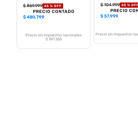
$
104
.
999
$
869
.
999
45 %
OF
45 %
OFF
PRECIO CO
PRECIO CONTADO
$
57.999
$
480.799
Precio sin impuestos na
Precio sin impuestos nacionales
$ 397.355