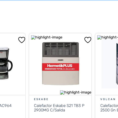
ESKABE
VOLCAN
 AC964
Calefactor Eskabe S21 TB3 P
Calefacto
2900MG C/Salida
2500 Gn E