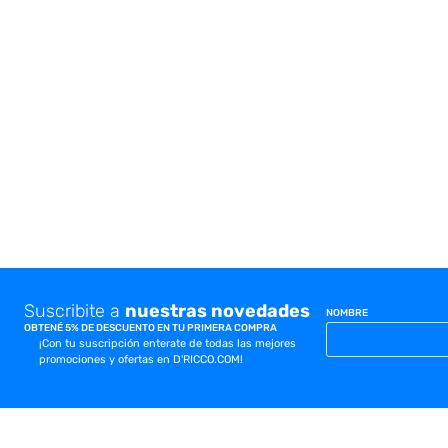
10
.
cocina
Suscribite a
nuestras novedades
NOMBRE
OBTENÉ 5% DE DESCUENTO EN TU PRIMERA COMPRA
¡Con tu suscripción enterate de todas las mejores
promociones y ofertas en D'RICCO.COM!