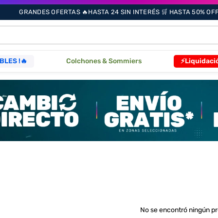
GRANDES OFERTAS 🔥HASTA 24 SIN INTERÉS 🛒 HASTA 50% OFF 
ÁS BUSCADOS
BLES !🔥
Colchones & Sommiers
⚡Liquidaci
s
as
que
re
No se encontró ningún p