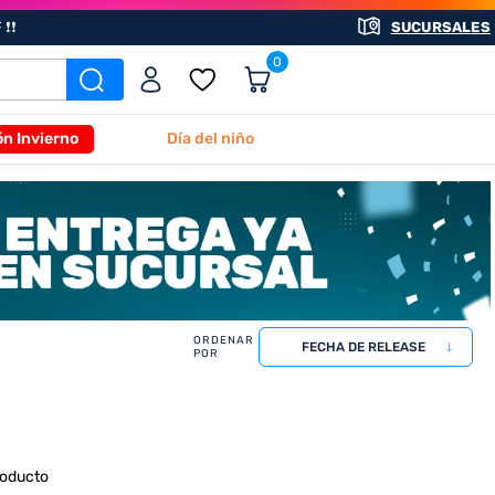
❗❗
SUCURSALES
0
ón Invierno
Día del niño
FECHA DE RELEASE
roducto