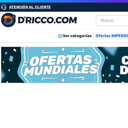
ATENCIÓN AL CLIENTE
Buscar
TÉRMINOS M
Ver categorías
Ofertas IMPERDI
1
.
heladeras
2
.
lavarropa
3
.
aires
4
.
cocinas
5
.
heladera
6
.
microond
7
.
tv
8
.
termotan
9
.
freidora ai