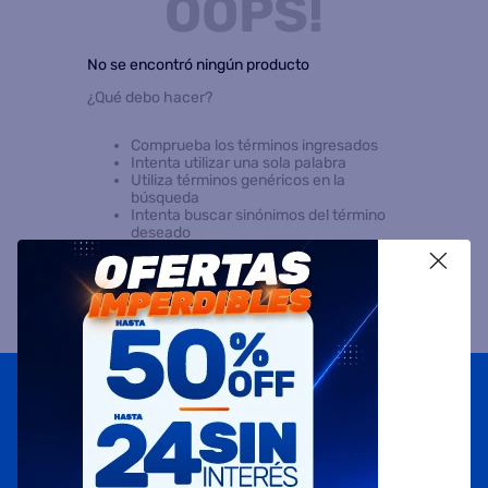
OOPS!
8
.
heladera
No se encontró ningún producto
9
.
freidora aire
¿Qué debo hacer?
10
.
placard
Comprueba los términos ingresados
Intenta utilizar una sola palabra
Utiliza términos genéricos en la
búsqueda
Intenta buscar sinónimos del término
deseado
X
Suscribite a
nuestras novedades
OBTENÉ 5% DE DESCUENTO EN TU PRIMERA COMPRA
¡Con tu suscripción enterate de todas las mejores
promociones y ofertas en D'RICCO.COM!