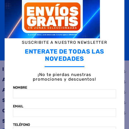
NOMBRE
EMAIL
TELÉFONO
SUSCRIBITE A NUESTRO NEWSLETTER
ENTERATE DE TODAS LAS
SUSCRIBIRME
NOVEDADES
INSTITUCIONAL
¡No te pierdas nuestras
promociones y descuentos!
AYUDA
NOMBRE
ATENCIÓN AL CLIENTE
SERVICIOS
EMAIL
CONSUMIDOR
SEGUINOS
TELÉFONO