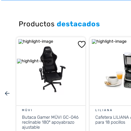
10
.
cocina
Productos
destacados
MÜVI
LILIANA
Butaca Gamer MÜVI GC-046
Cafetera LILIANA
reclinable 180º apoyabrazo
para 18 pocillos
ajustable