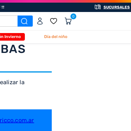
❗❗
SUCURSALES
0
ón Invierno
Día del niño
ABAS
alizar la
icco.com.ar