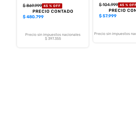
$
104
.
999
$
869
.
999
45 %
OF
45 %
OFF
PRECIO CO
PRECIO CONTADO
$
57.999
$
480.799
Precio sin impuestos na
Precio sin impuestos nacionales
$ 397.355