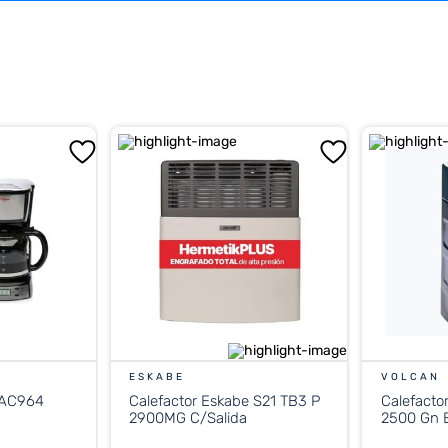
ESKABE
VOLCAN
 AC964
Calefactor Eskabe S21 TB3 P
Calefacto
2900MG C/Salida
2500 Gn E