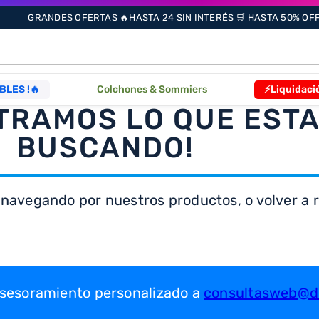
GRANDES OFERTAS 🔥HASTA 24 SIN INTERÉS 🛒 HASTA 50% OFF 
ÁS BUSCADOS
BLES !🔥
Colchones & Sommiers
⚡Liquidaci
TRAMOS LO QUE EST
s
BUSCANDO!
 navegando por nuestros productos, o volver a re
as
que
 asesoramiento personalizado a
consultasweb@dr
re