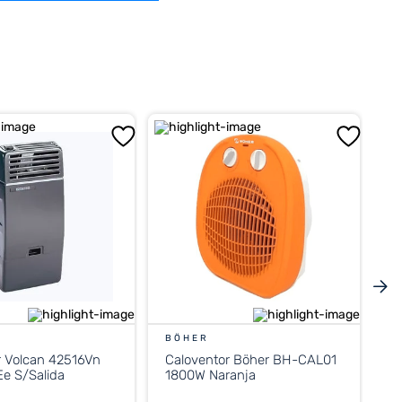
BÖHER
r Volcan 42516Vn
Caloventor Böher BH-CAL01
e S/Salida
1800W Naranja