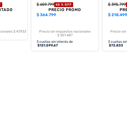
$
659
.
799
$
395
.
799
F
45 %
OFF
NTADO
PRECIO PROMO
PR
$
364.799
$
218.49
cionales $ 47.933
Precio sin impuestos nacionales
Precio sin
$ 301.487
3
cuotas sin interés de
3
cuotas sin
$
121.599,67
$
72.833