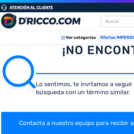
ATENCIÓN AL CLIENTE
Buscar
TÉRMINOS M
Ver categorías
Ofertas IMPERDI
1
.
heladeras
¡NO ENCON
2
.
lavarropa
3
.
aires
4
.
cocinas
Lo sentimos, te invitamos a seguir
5
.
heladera
búsqueda con un término similar.
6
.
microond
7
.
tv
8
.
termotan
Contacta a nuestro equipo para recibir
9
.
freidora ai