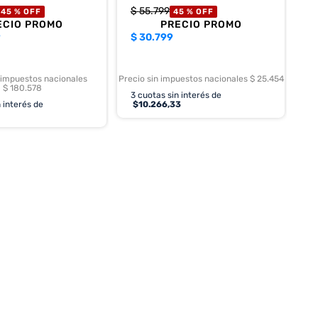
$
55
.
799
45 %
OFF
45 %
OFF
ECIO PROMO
PRECIO PROMO
9
$
30.799
 impuestos nacionales
Precio sin impuestos nacionales $ 25.454
$ 180.578
3
cuotas sin interés de
 interés de
$
10.266,33