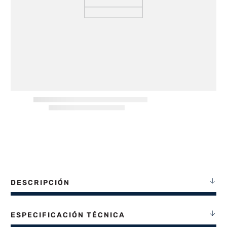
8
.
termotanque
9
.
freidora aire
10
.
placard
DESCRIPCIÓN
ESPECIFICACIÓN TÉCNICA