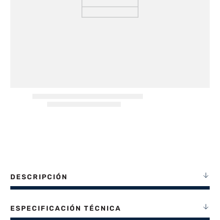
8
.
termotanque
9
.
freidora aire
10
.
cocina
DESCRIPCIÓN
ESPECIFICACIÓN TÉCNICA