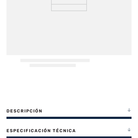
8
.
heladera
9
.
freidora aire
10
.
placard
DESCRIPCIÓN
ESPECIFICACIÓN TÉCNICA