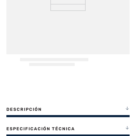
8
.
termotanque
9
.
freidora aire
10
.
placard
DESCRIPCIÓN
ESPECIFICACIÓN TÉCNICA