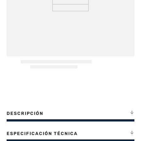
8
.
heladera
9
.
freidora aire
10
.
placard
DESCRIPCIÓN
ESPECIFICACIÓN TÉCNICA