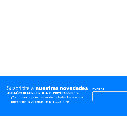
10
.
cocina
Suscribite a
nuestras novedades
NOMBRE
OBTENÉ 5% DE DESCUENTO EN TU PRIMERA COMPRA
¡Con tu suscripción enterate de todas las mejores
promociones y ofertas en D'RICCO.COM!