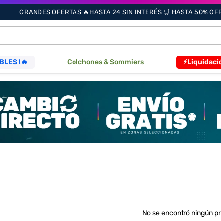
GRANDES OFERTAS 🔥HASTA 24 SIN INTERÉS 🛒 HASTA 50% OFF 
ÁS BUSCADOS
BLES !🔥
Colchones & Sommiers
⚡Liquidaci
s
as
que
re
No se encontró ningún p