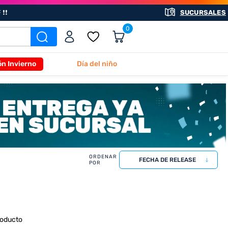
❗❗
SUCURSALES
0
ón Invierno
Día del niño
FECHA DE RELEASE
roducto