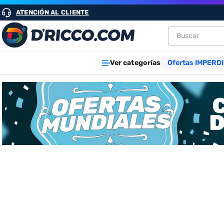
ATENCIÓN AL CLIENTE
Buscar
TÉRMINOS M
Ver categorías
Ofertas IMPERDI
1
.
heladeras
2
.
lavarropa
3
.
aires
4
.
cocinas
5
.
heladera
6
.
microond
7
.
tv
8
.
termotan
9
.
freidora ai