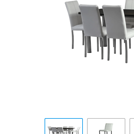
10
.
placard