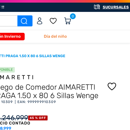
❗❗
SUCURSALES
0
ón Invierno
Día del niño
I PRAGA 1.50 X 80 6 SILLAS WENGE
PONIBLE
IMARETTI
ego de Comedor AIMARETTI
AGA 1.50 x 80 6 Sillas Wenge
:
10309
EAN
:
999999910309
1
.
246
.
999
45 %
OFF
CIO CONTADO
8.999