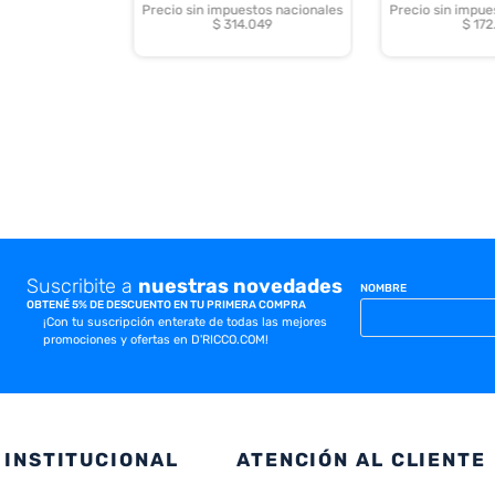
Precio sin impuestos nacionales
Precio sin impue
$ 314.049
$ 172
Suscribite a
nuestras novedades
NOMBRE
OBTENÉ 5% DE DESCUENTO EN TU PRIMERA COMPRA
¡Con tu suscripción enterate de todas las mejores
promociones y ofertas en D'RICCO.COM!
INSTITUCIONAL
ATENCIÓN AL CLIENTE