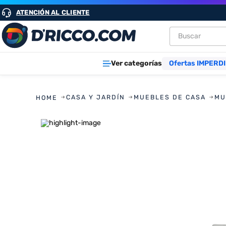
ATENCIÓN AL CLIENTE
Buscar
TÉRMINOS M
Ver categorías
Ofertas IMPERDI
1
.
heladeras
2
.
aires
CASA Y JARDÍN
MUEBLES DE CASA
MU
3
.
lavarropa
4
.
cocinas
5
.
microond
6
.
tv
7
.
termotan
8
.
heladera
9
.
freidora ai