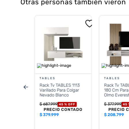
Otras personas también vieron
Delos
40X50 2E
ma
%
OFF
CONTADO
TABLES
TABLES
Rack Tv TABLES 1113
Rack Tv TAB
stos nacionales
Varillado Para Colgar
180 Cm Para
.412
Nevado Blanco
Olmo Everes
$
687
.
999
$
377
.
999
45 %
OFF
45
PRECIO CONTADO
PRECIO 
$
379.999
$
208.799