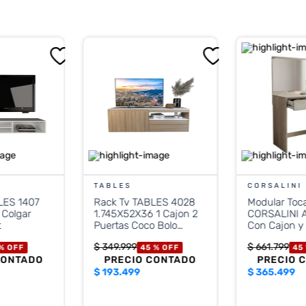
TABLES
CORSALINI
LES 1407
Rack Tv TABLES 4028
Modular Toc
 Colgar
1.745X52X36 1 Cajon 2
CORSALINI 
t
Puertas Coco Bolo
Con Cajon y
Blanco
$
349
.
999
$
661
.
799
 %
OFF
45 %
OFF
45
CONTADO
PRECIO CONTADO
PRECIO 
$
193.499
$
365.499