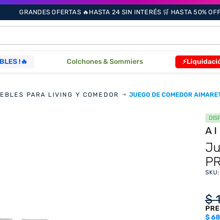
GRANDES OFERTAS 🔥HASTA 24 SIN INTERÉS 🛒 HASTA 50% OFF 
ÁS BUSCADOS
BLES !🔥
Colchones & Sommiers
⚡Liquidaci
EBLES PARA LIVING Y COMEDOR
JUEGO DE COMEDOR AIMARETT
s
DIS
A
as
Ju
PR
SKU
que
$
PRE
re
$
68