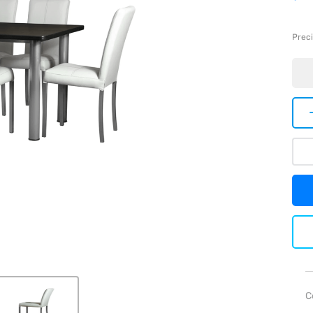
Preci
C