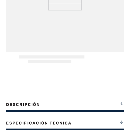
8
.
termotanque
9
.
freidora aire
10
.
cocina
DESCRIPCIÓN
ESPECIFICACIÓN TÉCNICA