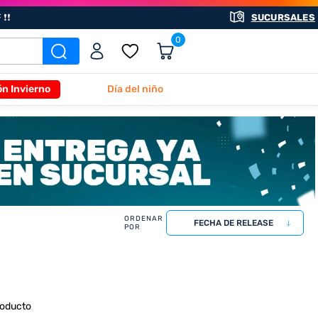
❗❗
SUCURSALES
0
ón Invierno
Día del niño
FECHA DE RELEASE
roducto