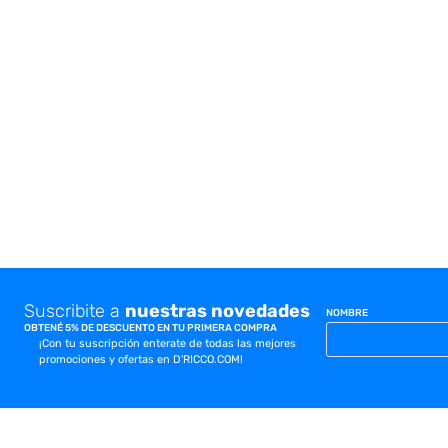
10
.
placard
Suscribite a
nuestras novedades
NOMBRE
OBTENÉ 5% DE DESCUENTO EN TU PRIMERA COMPRA
¡Con tu suscripción enterate de todas las mejores
promociones y ofertas en D'RICCO.COM!