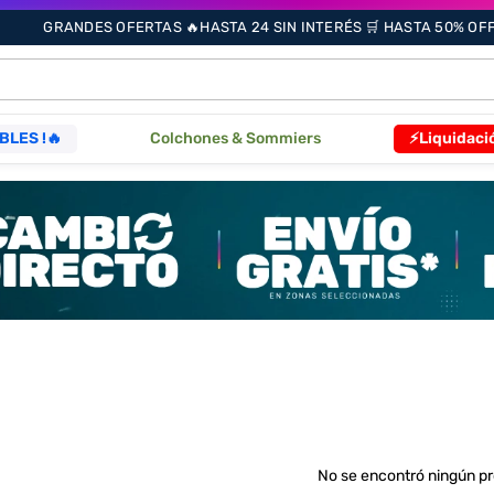
GRANDES OFERTAS 🔥HASTA 24 SIN INTERÉS 🛒 HASTA 50% OFF 
ÁS BUSCADOS
BLES !🔥
Colchones & Sommiers
⚡Liquidaci
s
as
que
re
No se encontró ningún p