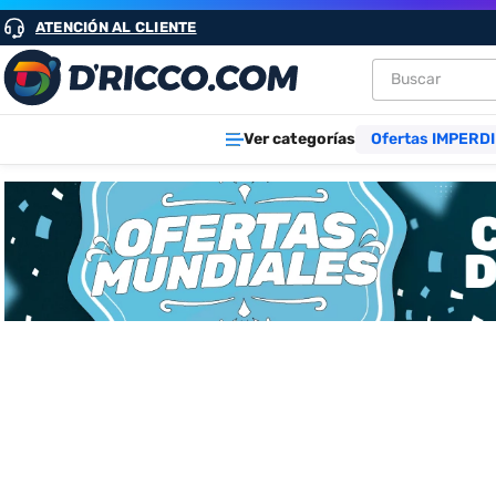
ATENCIÓN AL CLIENTE
Buscar
TÉRMINOS M
Ver categorías
Ofertas IMPERDI
1
.
heladeras
2
.
aires
3
.
lavarropa
4
.
cocinas
5
.
microond
6
.
tv
7
.
termotan
8
.
heladera
9
.
freidora ai