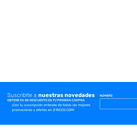
10
.
placard
Suscribite a
nuestras novedades
NOMBRE
OBTENÉ 5% DE DESCUENTO EN TU PRIMERA COMPRA
¡Con tu suscripción enterate de todas las mejores
promociones y ofertas en D'RICCO.COM!