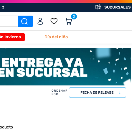
❗❗
SUCURSALES
0
ón Invierno
Día del niño
FECHA DE RELEASE
roducto