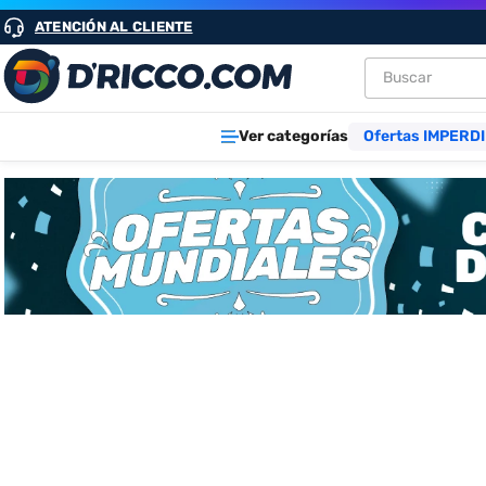
ATENCIÓN AL CLIENTE
Buscar
TÉRMINOS M
Ver categorías
Ofertas IMPERDI
1
.
heladeras
2
.
lavarropa
3
.
aires
4
.
cocinas
5
.
microond
6
.
tv
7
.
heladera
8
.
termotan
9
.
freidora ai