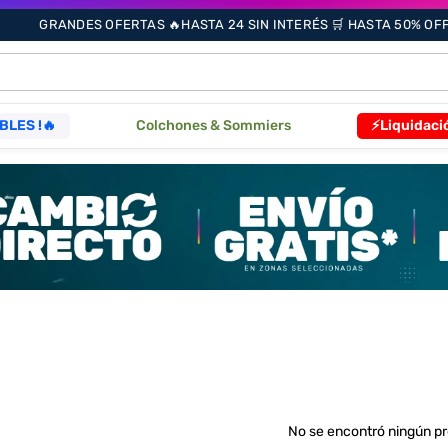
GRANDES OFERTAS 🔥HASTA 24 SIN INTERÉS 🛒 HASTA 50% OFF 
ÁS BUSCADOS
BLES !🔥
Colchones & Sommiers
⚡Liquidaci
s
as
que
re
No se encontró ningún p