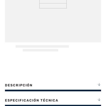
8
.
termotanque
9
.
freidora aire
10
.
placard
DESCRIPCIÓN
ESPECIFICACIÓN TÉCNICA