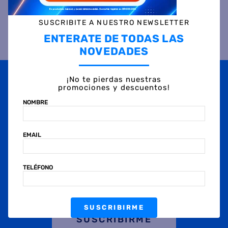
SUSCRIBITE A NUESTRO NEWSLETTER
ENTERATE DE TODAS LAS
Otras personas también vieron
NOVEDADES
¡No te pierdas nuestras
promociones y descuentos!
NOMBRE
EMAIL
Lavarropas CODINI
Lavarropas CANDY
AiAS4507BC Fuzzt 4.5
EY26SB7-12 6.5 Kilos 1000
Kilos 650Rpm Gris
Rpm Inverter Blanco
TELÉFONO
$
751
.
299
$
1
.
034
.
799
45 %
OFF
45 %
OFF
PRECIO CONTADO
PRECIO CONTADO
$
414.999
$
571.799
SUSCRIBIRME