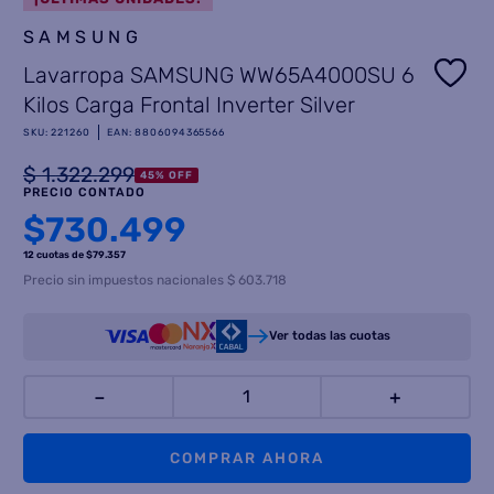
SAMSUNG
8
.
freidora aire
Lavarropa SAMSUNG WW65A4000SU 6
9
.
cocina
Kilos Carga Frontal Inverter Silver
10
.
placard
SKU
:
221260
EAN
:
8806094365566
$
1
.
322
.
299
45
%
OFF
PRECIO CONTADO
$
730.499
12 cuotas
de $
79.357
Precio sin impuestos nacionales $ 603.718
Ver todas las cuotas
－
＋
COMPRAR AHORA