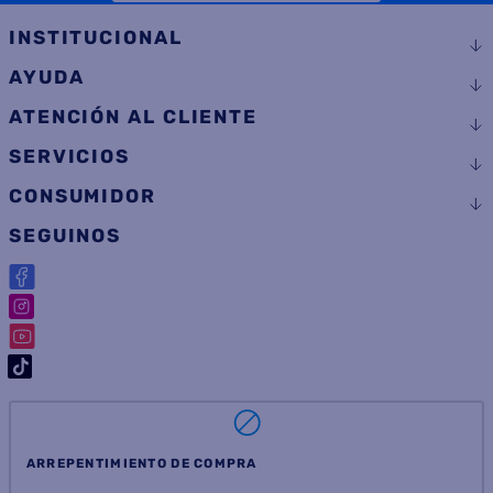
COMPRAR
COMPRAR
Suscribite a
nuestras novedades
OBTENÉ 5% DE DESCUENTO EN TU PRIMERA COMPRA
¡Con tu suscripción enterate de todas las mejores
promociones y ofertas en D'RICCO.COM!
NOMBRE
EMAIL
TELÉFONO