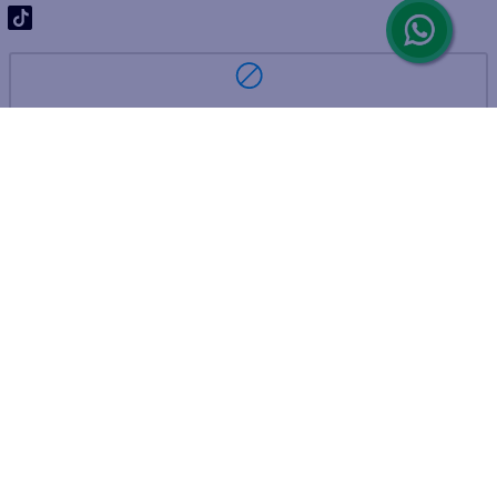
ARREPENTIMIENTO DE COMPRA
DEVOLUCIÓN DE COMPRA
Por fallas, rotura o disconformidad
© 2025 D'Ricco • Acción Mercantil S.A. • Todos los derechos
reservados.