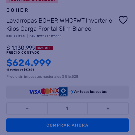
BÖHER
8
.
termotanque
Lavarropas BÖHER WMCFWT Inverter 6
9
.
freidora aire
Kilos Carga Frontal Slim Blanco
10
.
cocina
SKU
:
221240
EAN
:
8990745123008
$
1
.
130
.
999
45
%
OFF
PRECIO CONTADO
$
624.999
12 cuotas
de $
67.896
Precio sin impuestos nacionales $ 516.528
Ver todas las cuotas
－
＋
COMPRAR AHORA