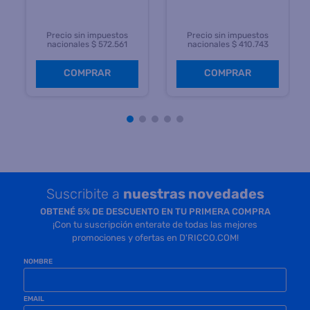
Precio sin impuestos
Precio sin impuestos
nacionales $ 572.561
nacionales $ 410.743
COMPRAR
COMPRAR
Suscribite a
nuestras novedades
OBTENÉ 5% DE DESCUENTO EN TU PRIMERA COMPRA
¡Con tu suscripción enterate de todas las mejores
promociones y ofertas en D'RICCO.COM!
NOMBRE
EMAIL