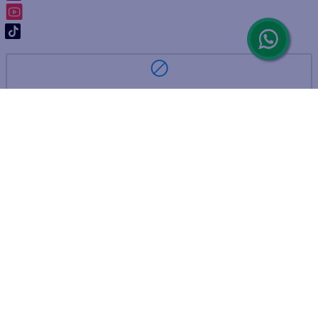
ARREPENTIMIENTO DE COMPRA
DEVOLUCIÓN DE COMPRA
Por fallas, rotura o disconformidad
© 2025 D'Ricco • Acción Mercantil S.A. • Todos los derechos
reservados.