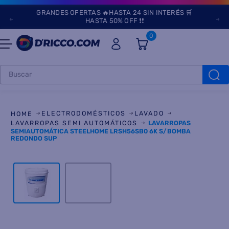
GRANDES OFERTAS 🔥HASTA 24 SIN INTERÉS 🛒
HASTA 50% OFF ❗❗
0
Buscar
TÉRMINOS MÁS
BUSCADOS
ELECTRODOMÉSTICOS
LAVADO
1
.
heladeras
LAVARROPAS SEMI AUTOMÁTICOS
LAVARROPAS
SEMIAUTOMÁTICA STEELHOME LRSH56SB0 6K S/BOMBA
REDONDO SUP
2
.
aires
3
.
lavarropas
4
.
cocinas
5
.
microondas
6
.
tv
7
.
termotanque