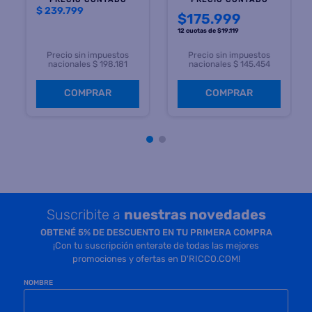
$
239.799
$
175.999
12 cuotas
de $
19.119
Precio sin impuestos
Precio sin impuestos
nacionales $ 198.181
nacionales $ 145.454
COMPRAR
COMPRAR
Suscribite a
nuestras novedades
OBTENÉ 5% DE DESCUENTO EN TU PRIMERA COMPRA
¡Con tu suscripción enterate de todas las mejores
promociones y ofertas en D'RICCO.COM!
NOMBRE