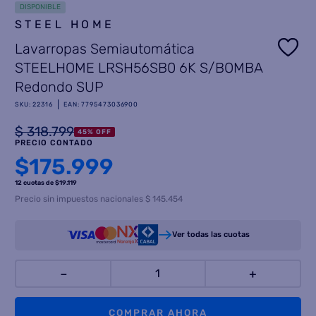
DISPONIBLE
STEEL HOME
8
.
heladera
Lavarropas Semiautomática
9
.
freidora aire
STEELHOME LRSH56SB0 6K S/BOMBA
10
.
placard
Redondo SUP
SKU
:
22316
EAN
:
7795473036900
$
318
.
799
45
%
OFF
PRECIO CONTADO
$
175.999
12 cuotas
de $
19.119
Precio sin impuestos nacionales $ 145.454
Ver todas las cuotas
－
＋
COMPRAR AHORA